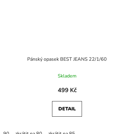
Pánský opasek BEST JEANS 22/1/60
Skladem
499 Kč
DETAIL
90
zkrátit na 80
zkrátit na 85