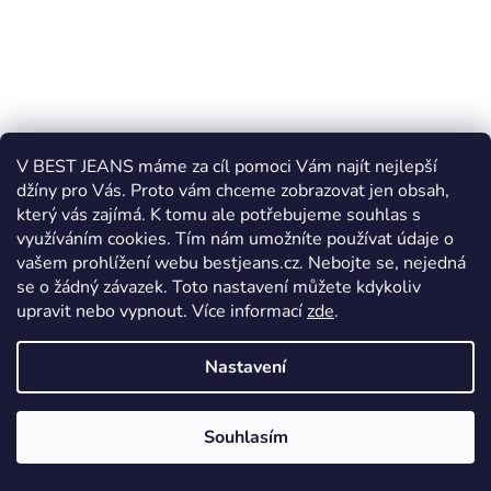
V BEST JEANS máme za cíl pomoci Vám najít nejlepší
džíny pro Vás. Proto vám chceme zobrazovat jen obsah,
který vás zajímá. K tomu ale potřebujeme souhlas s
využíváním cookies. Tím nám umožníte používat údaje o
vašem prohlížení webu bestjeans.cz. Nebojte se, nejedná
Pánské rifle Vigoss Jeans 728 2079 543
se o žádný závazek. Toto nastavení můžete kdykoliv
upravit nebo vypnout.
Více informací
zde
.
Skladem
Nastavení
1 590 Kč
Souhlasím
DETAIL