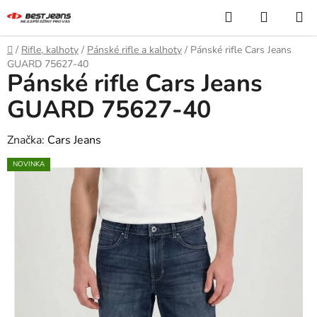
Přejít
Hledat
NÁKUP
na
KOŠÍK
obsah
Domů
/
Rifle, kalhoty
/
Pánské rifle a kalhoty
/
Pánské rifle Cars Jeans
GUARD 75627-40
Pánské rifle Cars Jeans
GUARD 75627-40
Značka:
Cars Jeans
NOVINKA