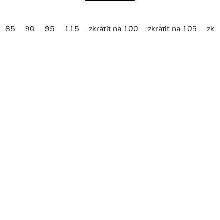
85
90
95
115
zkrátit na 100
zkrátit na 105
zkr