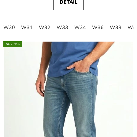
DETAIL
W30
W31
W32
W33
W34
W36
W38
W4
NOVINKA