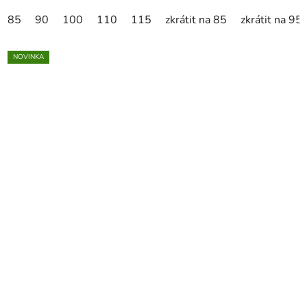
85
90
100
110
115
zkrátit na 85
zkrátit na 95
NOVINKA