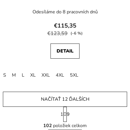
Odesíláme do 8 pracovních dnů
€115,35
€123,59
(–6 %)
DETAIL
S
M
L
XL
XXL
4XL
5XL
NAČÍTAŤ 12 ĎALŠÍCH
S
1
t
9
r
O
á
102
položiek celkom
v