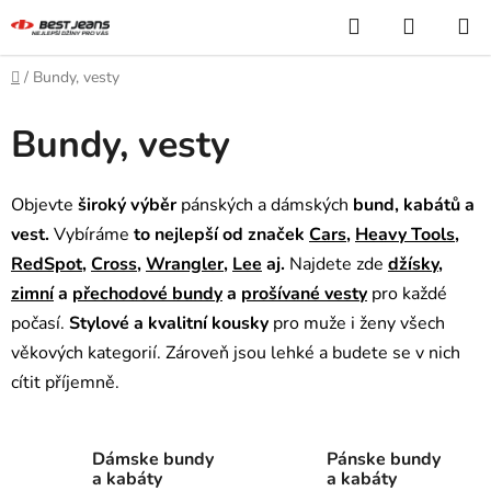
Prejsť
Hľadať
NÁKUP
na
KOŠÍK
obsah
Domov
/
Bundy, vesty
Bundy, vesty
Objevte
široký výběr
pánských a dámských
bund, kabátů a
vest.
Vybíráme
to nejlepší od značek
Cars
,
Heavy Tools
,
RedSpot
,
Cross
,
Wrangler
,
Lee
aj.
Najdete zde
džísky
,
zimní
a
přechodové bundy
a
prošívané vesty
pro každé
počasí.
Stylové a kvalitní kousky
pro muže i ženy všech
věkových kategorií. Zároveň jsou lehké a budete se v nich
cítit příjemně.
Dámske bundy
Pánske bundy
a kabáty
a kabáty