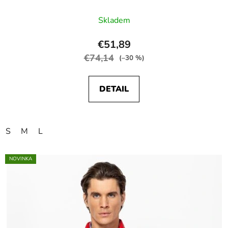
Skladem
€51,89
€74,14
(–30 %)
DETAIL
S
M
L
NOVINKA