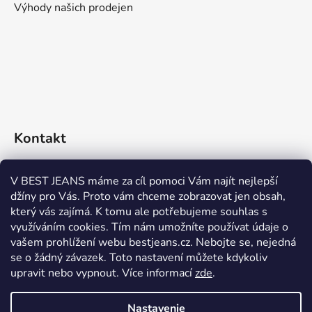
Výhody našich prodejen
Kontakt
eshop
@
bestjeans.cz
V BEST JEANS máme za cíl pomoci Vám najít nejlepší
džíny pro Vás. Proto vám chceme zobrazovat jen obsah,
+420 771 200 468
který vás zajímá. K tomu ale potřebujeme souhlas s
využíváním cookies. Tím nám umožníte používat údaje o
+420 771 200 468
vašem prohlížení webu bestjeans.cz. Nebojte se, nejedná
se o žádný závazek. Toto nastavení můžete kdykoliv
upravit nebo vypnout.
Více informací
zde
.
Nastavenie