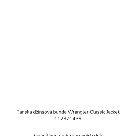
Pánska džínsová bunda Wrangler Classic Jacket
112371439
Odesíláme do 5 pracovních dnů