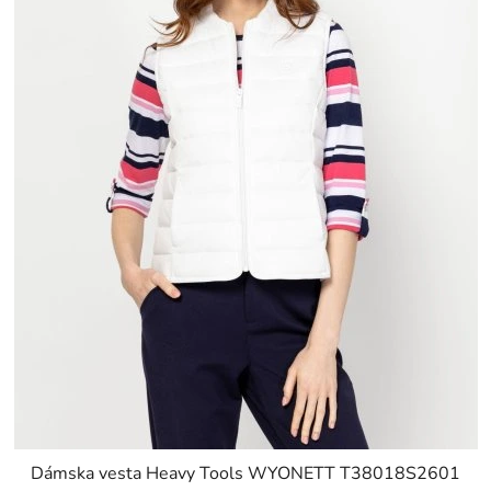
r
k
o
t
d
o
u
v
k
t
o
v
Dámska vesta Heavy Tools WYONETT T38018S2601