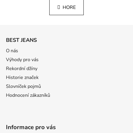
n
l
k
HORE
á
o
d
v
a
a
Z
c
n
á
i
i
BEST JEANS
e
e
p
p
ä
O nás
r
t
Výhody pro vás
v
i
k
Rekordní džíny
e
y
Historie značek
v
Slovníček pojmů
ý
p
Hodnocení zákazníků
i
s
u
Informace pro vás