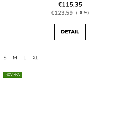
€115,35
€123,59
(–6 %)
DETAIL
S
M
L
XL
NOVINKA