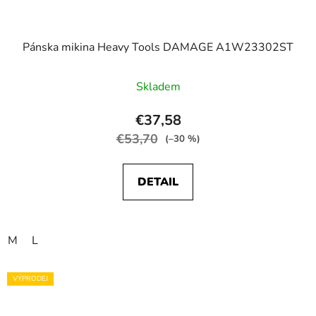
Pánska mikina Heavy Tools DAMAGE A1W23302ST
Skladem
€37,58
€53,70
(–30 %)
DETAIL
M
L
VÝPRODEJ