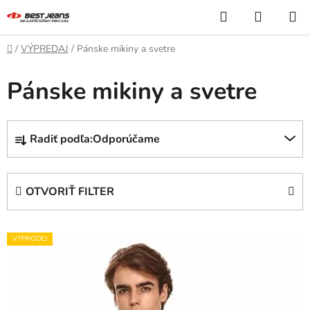
Prejsť
Hľadať
NÁKUP
na
KOŠÍK
obsah
Domov
/
VÝPREDAJ
/
Pánske mikiny a svetre
Pánske mikiny a svetre
R
Radiť podľa:
Odporúčame
a
d
e
OTVORIŤ FILTER
n
i
V
e
VÝPRODEJ
ý
p
p
r
i
o
s
d