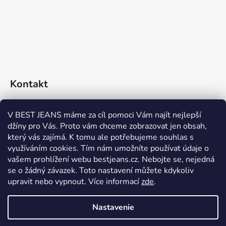
Kontakt
eshop
@
bestjeans.cz
V BEST JEANS máme za cíl pomoci Vám najít nejlepší
džíny pro Vás. Proto vám chceme zobrazovat jen obsah,
+420 771 200 468
který vás zajímá. K tomu ale potřebujeme souhlas s
využíváním cookies. Tím nám umožníte používat údaje o
+420 771 200 468
vašem prohlížení webu bestjeans.cz. Nebojte se, nejedná
se o žádný závazek. Toto nastavení můžete kdykoliv
upravit nebo vypnout.
Více informací
zde
.
Nastavenie