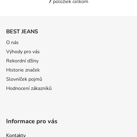
7
položiek celkom
O
v
l
Z
á
á
d
BEST JEANS
p
a
ä
O nás
c
t
i
Výhody pro vás
e
i
Rekordní džíny
p
e
Historie značek
r
v
Slovníček pojmů
k
Hodnocení zákazníků
y
v
ý
p
i
Informace pro vás
s
u
Kontakty