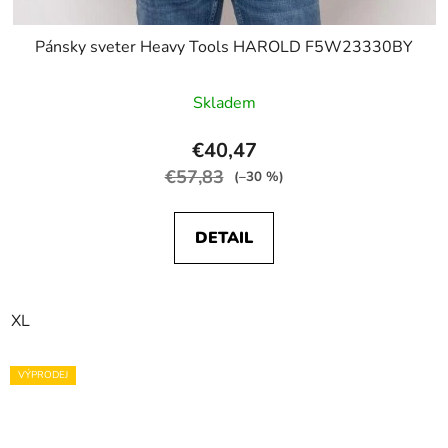
Pánsky sveter Heavy Tools HAROLD F5W23330BY
Skladem
€40,47
€57,83
(–30 %)
DETAIL
XL
VÝPRODEJ