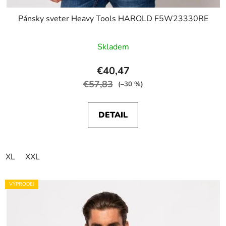
Pánsky sveter Heavy Tools HAROLD F5W23330RE
Skladem
€40,47
€57,83
(–30 %)
DETAIL
XL
XXL
VÝPRODEJ