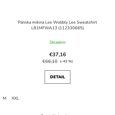
Pánska mikina Lee Wobbly Lee Sweatshirt
L81MFWA13 (112330665)
Skladem
€37,16
€66,10
(–43 %)
DETAIL
M
XXL