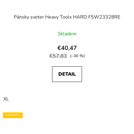
Pánsky sveter Heavy Tools HARD F5W23328RE
Skladem
€40,47
€57,83
(–30 %)
DETAIL
XL
VÝPRODEJ