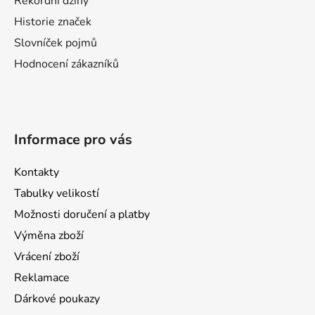
k
Rekordní džíny
e
y
Historie značek
v
Slovníček pojmů
ý
p
Hodnocení zákazníků
i
s
u
Informace pro vás
Kontakty
Tabulky velikostí
Možnosti doručení a platby
Výměna zboží
Vrácení zboží
Reklamace
Dárkové poukazy