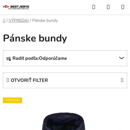
Prejsť
Hľadať
NÁKUP
na
KOŠÍK
obsah
Domov
/
VÝPREDAJ
/
Pánske bundy
Pánske bundy
R
Radiť podľa:
Odporúčame
a
d
e
OTVORIŤ FILTER
n
i
V
e
VÝPRODEJ
ý
p
p
r
i
o
s
d