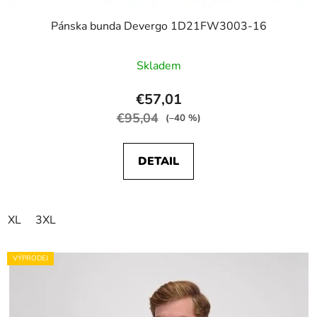
Pánska bunda Devergo 1D21FW3003-16
Skladem
€57,01
€95,04
(–40 %)
DETAIL
XL
3XL
VÝPRODEJ