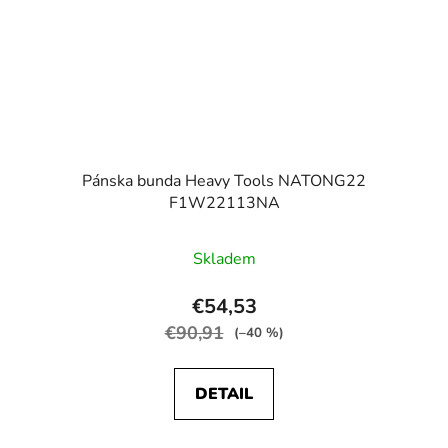
Pánska bunda Heavy Tools NATONG22
F1W22113NA
Skladem
€54,53
€90,91
(–40 %)
DETAIL