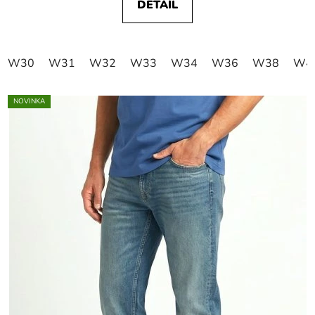
DETAIL
W30
W31
W32
W33
W34
W36
W38
W4
NOVINKA