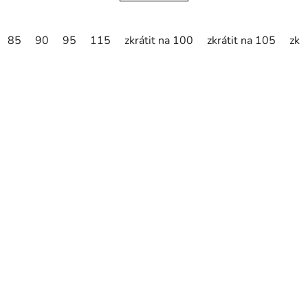
85
90
95
115
zkrátit na 100
zkrátit na 105
zkr