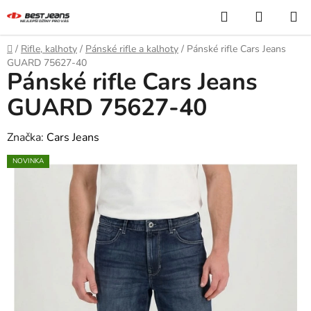
Přejít
Hledat
NÁKUP
na
KOŠÍK
obsah
Domů
/
Rifle, kalhoty
/
Pánské rifle a kalhoty
/
Pánské rifle Cars Jeans
GUARD 75627-40
Pánské rifle Cars Jeans
GUARD 75627-40
Značka:
Cars Jeans
NOVINKA