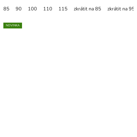
85
90
100
110
115
zkrátit na 85
zkrátit na 95
NOVINKA