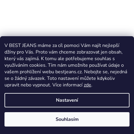
V BEST JEANS máme za cíl pomoci Vám najít nejlepší
džíny pro Vás. Proto vám chceme zobrazovat jen obsah,
který vás zajímá. K tomu ale potřebujeme souhlas s
využíváním cookies. Tím nám umožníte používat údaje o
vašem prohlížení webu bestjeans.cz. Nebojte se, nejedná
Pánské rifle Vigoss Jeans 728 2079 543
se o žádný závazek. Toto nastavení můžete kdykoliv
upravit nebo vypnout.
Více informací
zde
.
Skladem
Nastavení
1 590 Kč
Souhlasím
DETAIL