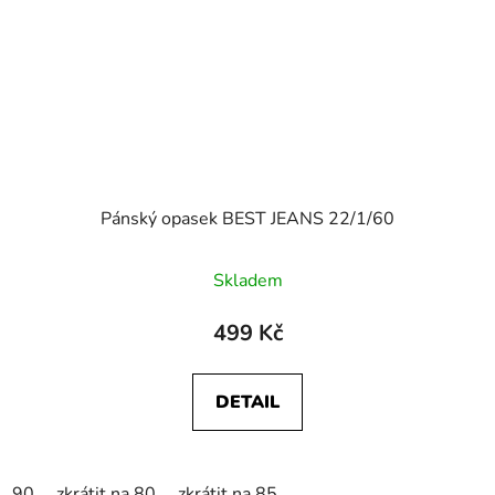
Pánský opasek BEST JEANS 22/1/60
Skladem
499 Kč
DETAIL
90
zkrátit na 80
zkrátit na 85