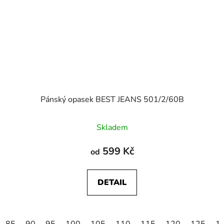
Pánský opasek BEST JEANS 501/2/60B
Skladem
599 Kč
od
DETAIL
85
90
95
100
105
110
115
120
125
1