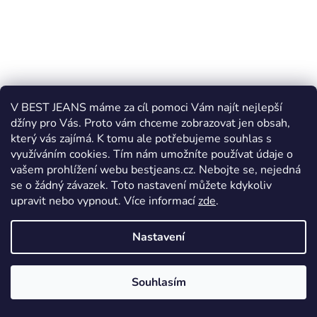
Pánský opasek BEST JEANS I5/9W/60
V BEST JEANS máme za cíl pomoci Vám najít nejlepší
džíny pro Vás. Proto vám chceme zobrazovat jen obsah,
Skladem
který vás zajímá. K tomu ale potřebujeme souhlas s
využíváním cookies. Tím nám umožníte používat údaje o
649 Kč
vašem prohlížení webu bestjeans.cz. Nebojte se, nejedná
se o žádný závazek. Toto nastavení můžete kdykoliv
upravit nebo vypnout.
Více informací
zde
.
DETAIL
Nastavení
85
90
100
110
115
zkrátit na 85
zkrátit na 95
Souhlasím
AKCE