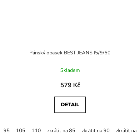
Pánský opasek BEST JEANS I5/9/60
Skladem
579 Kč
DETAIL
95
105
110
zkrátit na 85
zkrátit na 90
zkrátit na 