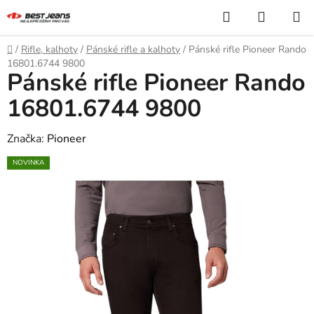
Přejít
Hledat
NÁKUP
na
KOŠÍK
obsah
Domů
/
Rifle, kalhoty
/
Pánské rifle a kalhoty
/
Pánské rifle Pioneer Rando
16801.6744 9800
Pánské rifle Pioneer Rando
16801.6744 9800
Značka:
Pioneer
NOVINKA