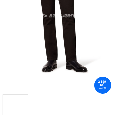
2 399
KČ
–4 %