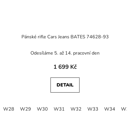
Pánské rifle Cars Jeans BATES 74628-93
Odesíláme 5. až 14. pracovní den
1 699 Kč
DETAIL
W28
W29
W30
W31
W32
W33
W34
W3