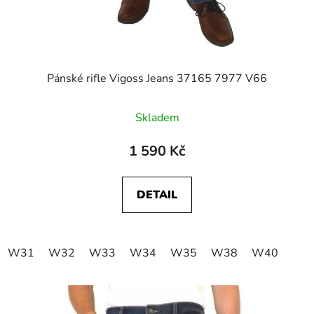
Pánské rifle Vigoss Jeans 37165 7977 V66
Skladem
1 590 Kč
DETAIL
W31
W32
W33
W34
W35
W38
W40