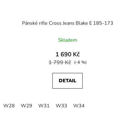
Pánské rifle Cross Jeans Blake E 185-173
Skladem
1 690 Kč
1 799 Kč
(–6 %)
DETAIL
W28
W29
W31
W33
W34