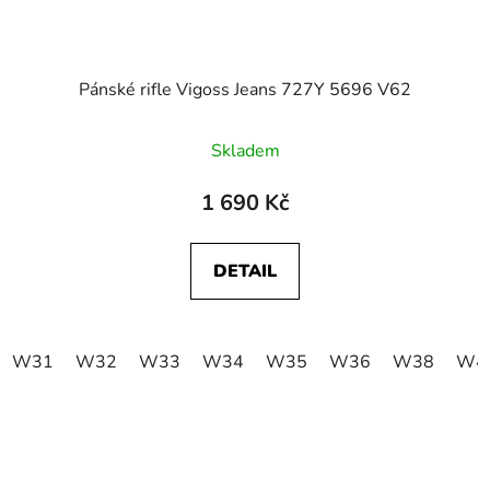
Pánské rifle Vigoss Jeans 727Y 5696 V62
Skladem
1 690 Kč
DETAIL
W31
W32
W33
W34
W35
W36
W38
W4