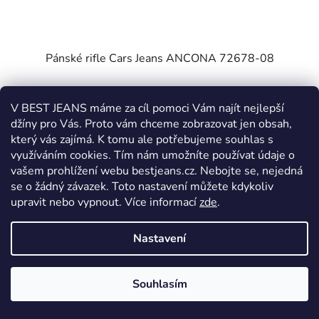
Pánské rifle Cars Jeans ANCONA 72678-08
Odesíláme 5. až 14. pracovní den
V BEST JEANS máme za cíl pomoci Vám najít nejlepší
džíny pro Vás. Proto vám chceme zobrazovat jen obsah,
1 699 Kč
který vás zajímá. K tomu ale potřebujeme souhlas s
využíváním cookies. Tím nám umožníte používat údaje o
vašem prohlížení webu bestjeans.cz. Nebojte se, nejedná
DETAIL
se o žádný závazek. Toto nastavení můžete kdykoliv
upravit nebo vypnout.
Více informací
zde
.
W28
W29
W31
Nastavení
Souhlasím