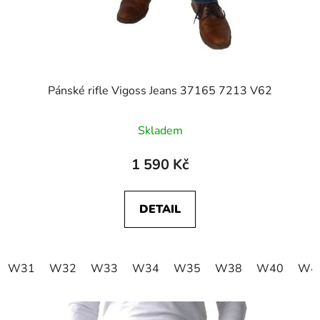
Pánské rifle Vigoss Jeans 37165 7213 V62
Skladem
1 590 Kč
DETAIL
W31
W32
W33
W34
W35
W38
W40
W4