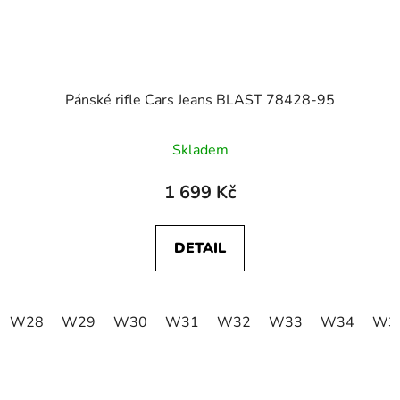
Pánské rifle Cars Jeans BLAST 78428-95
Skladem
1 699 Kč
DETAIL
W28
W29
W30
W31
W32
W33
W34
W3