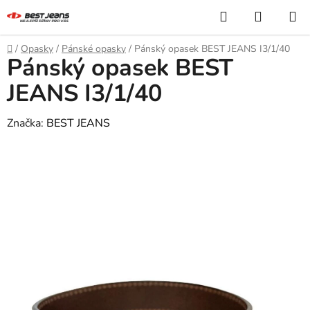
Přejít
Hledat
NÁKUP
na
KOŠÍK
obsah
Domů
/
Opasky
/
Pánské opasky
/
Pánský opasek BEST JEANS I3/1/40
Pánský opasek BEST
JEANS I3/1/40
Značka:
BEST JEANS