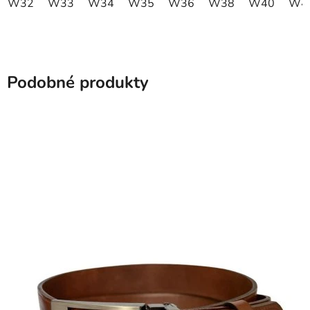
W32
W33
W34
W35
W36
W38
W40
W4
Podobné produkty