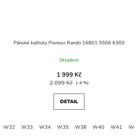
Pánské kalhoty Pioneer Rando 16801.5506 6300
Skladem
1 999 Kč
2 099 Kč
(–4 %)
DETAIL
W32
W33
W34
W35
W38
W40
W41
W4