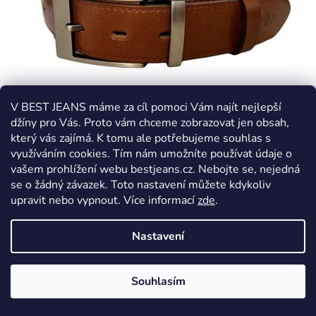
V BEST JEANS máme za cíl pomoci Vám najít nejlepší
džíny pro Vás. Proto vám chceme zobrazovat jen obsah,
který vás zajímá. K tomu ale potřebujeme souhlas s
využíváním cookies. Tím nám umožníte používat údaje o
vašem prohlížení webu bestjeans.cz. Nebojte se, nejedná
se o žádný závazek. Toto nastavení můžete kdykoliv
upravit nebo vypnout.
Více informací
zde
.
Pánský společenský opasek BEST JEANS 19/020/48
Nastavení
Skladem
Souhlasím
579 Kč