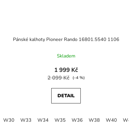
Pánské kalhoty Pioneer Rando 16801.5540 1106
Skladem
1 999 Kč
2 099 Kč
(–4 %)
DETAIL
W30
W33
W34
W35
W36
W38
W40
W4