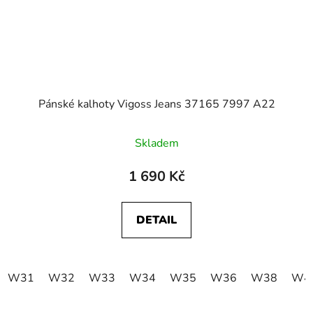
Pánské kalhoty Vigoss Jeans 37165 7997 A22
Skladem
1 690 Kč
DETAIL
W31
W32
W33
W34
W35
W36
W38
W4