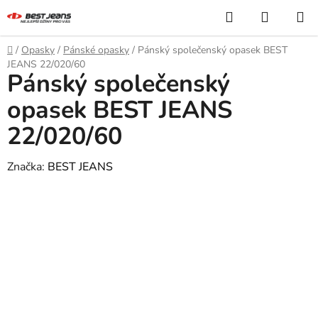
Přejít
Hledat
NÁKUP
na
KOŠÍK
obsah
Domů
/
Opasky
/
Pánské opasky
/
Pánský společenský opasek BEST
JEANS 22/020/60
Pánský společenský
opasek BEST JEANS
22/020/60
Značka:
BEST JEANS