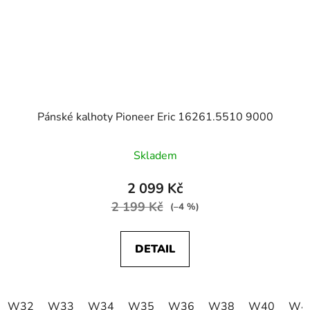
Pánské kalhoty Pioneer Eric 16261.5510 9000
Skladem
2 099 Kč
2 199 Kč
(–4 %)
DETAIL
W32
W33
W34
W35
W36
W38
W40
W4