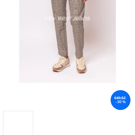
€49,52
–30 %