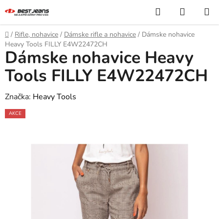
Prejsť
Hľadať
NÁKUP
na
KOŠÍK
obsah
Domov
/
Rifle, nohavice
/
Dámske rifle a nohavice
/
Dámske nohavice
Heavy Tools FILLY E4W22472CH
Dámske nohavice Heavy
Tools FILLY E4W22472CH
Značka:
Heavy Tools
AKCE