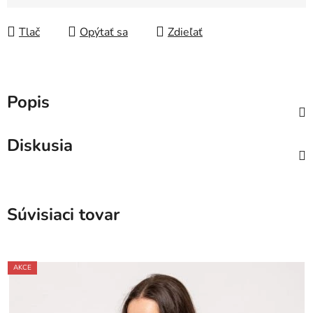
Jednotková cena:
Tlač
Opýtať sa
Zdieľať
Popis
Diskusia
Súvisiaci tovar
AKCE