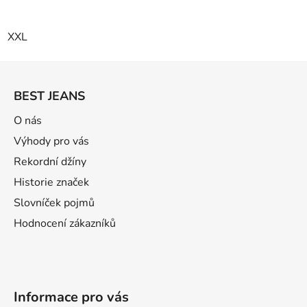
XXL
Z
á
BEST JEANS
p
ä
O nás
t
Výhody pro vás
i
Rekordní džíny
e
Historie značek
Slovníček pojmů
Hodnocení zákazníků
Informace pro vás