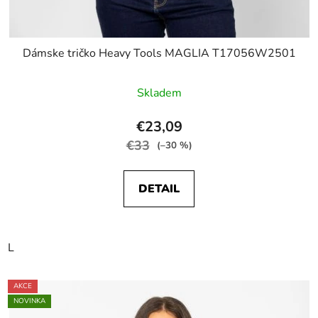
Dámske tričko Heavy Tools MAGLIA T17056W2501
Skladem
€23,09
€33
(–30 %)
DETAIL
L
AKCE
NOVINKA