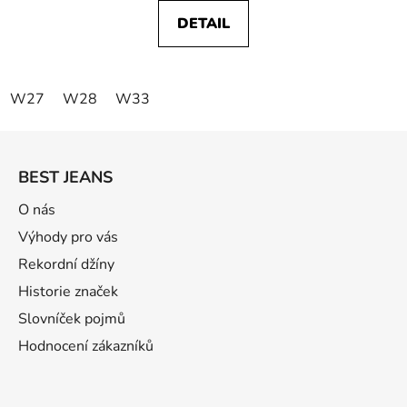
DETAIL
W27
W28
W33
Z
á
BEST JEANS
p
ä
O nás
t
Výhody pro vás
i
Rekordní džíny
e
Historie značek
Slovníček pojmů
Hodnocení zákazníků