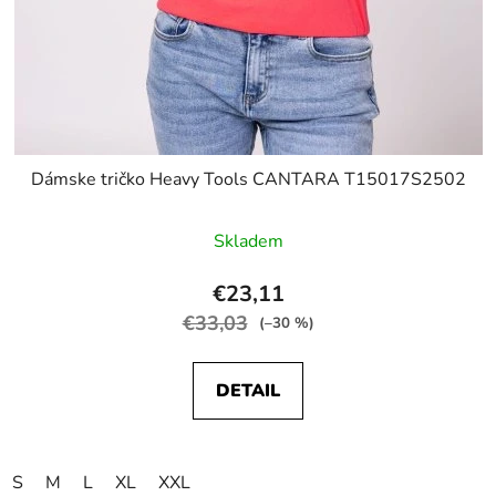
Dámske tričko Heavy Tools CANTARA T15017S2502
Skladem
€23,11
€33,03
(–30 %)
DETAIL
S
M
L
XL
XXL