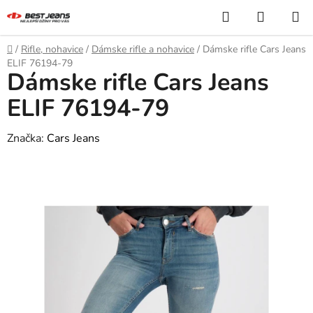
Prejsť
Hľadať
NÁKUP
na
KOŠÍK
obsah
Domov
/
Rifle, nohavice
/
Dámske rifle a nohavice
/
Dámske rifle Cars Jeans
ELIF 76194-79
Dámske rifle Cars Jeans
ELIF 76194-79
Značka:
Cars Jeans