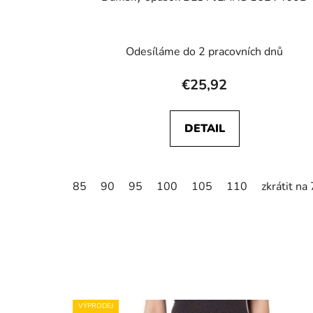
Odesíláme do 2 pracovních dnů
€25,92
DETAIL
85
90
95
100
105
110
zkrátit na
VÝPRODEJ