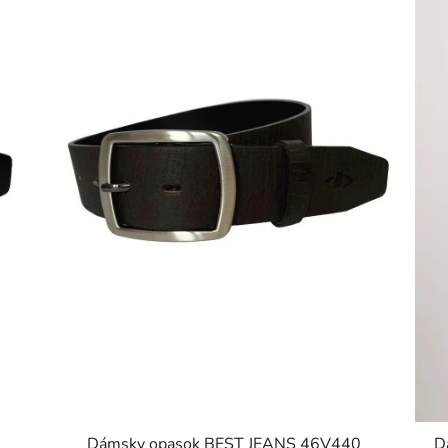
Dámsky opasok BEST JEANS 46V440
D