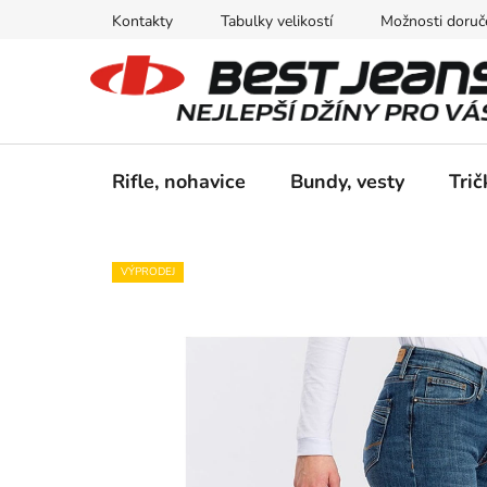
Prejsť
Kontakty
Tabulky velikostí
Možnosti doruče
na
obsah
Rifle, nohavice
Bundy, vesty
Trič
VÝPRODEJ