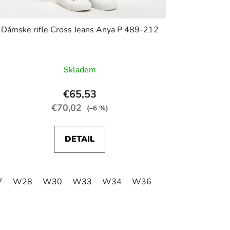
Dámske rifle Cross Jeans Anya P 489-212
Skladem
€65,53
€70,02
(–6 %)
DETAIL
7
W28
W30
W33
W34
W36