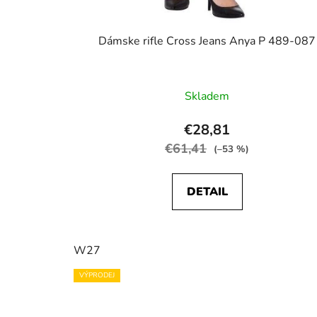
Dámske rifle Cross Jeans Anya P 489-087
Skladem
€28,81
€61,41
(–53 %)
DETAIL
W27
VÝPRODEJ