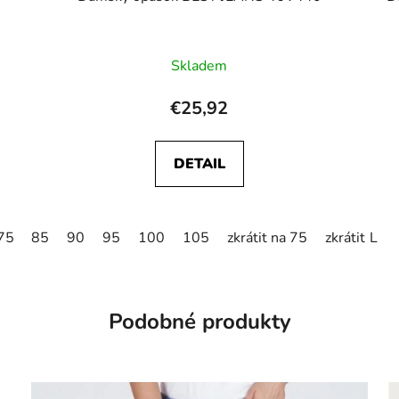
Skladem
€25,92
DETAIL
 75
85
zkrátit na 80
90
95
zkrátit na 85
100
105
zkrátit na 75
zkrátit na 
L
Podobné produkty