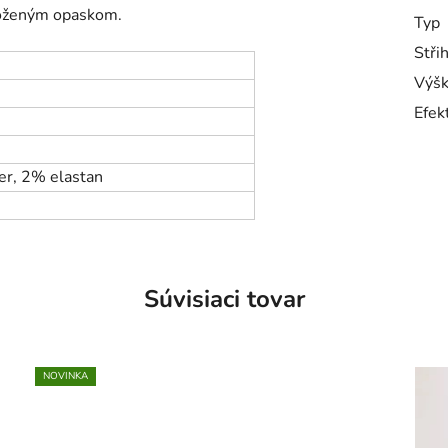
koženým opaskom.
Typ
Stři
Výšk
Efek
er, 2% elastan
Súvisiaci tovar
NOVINKA