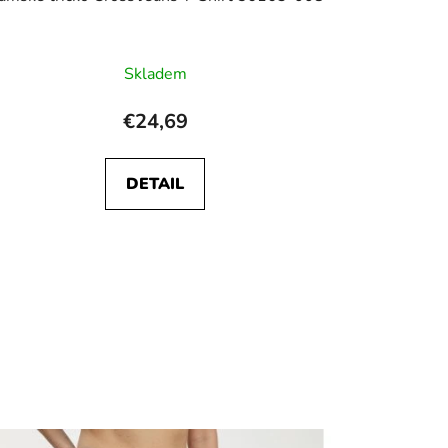
Skladem
€24,69
DETAIL
80
zkrátit na 85
zkrátit na 90
zkrátit na 95