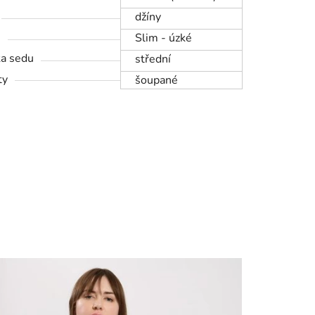
džíny
h
Slim - úzké
a sedu
střední
ty
šoupané