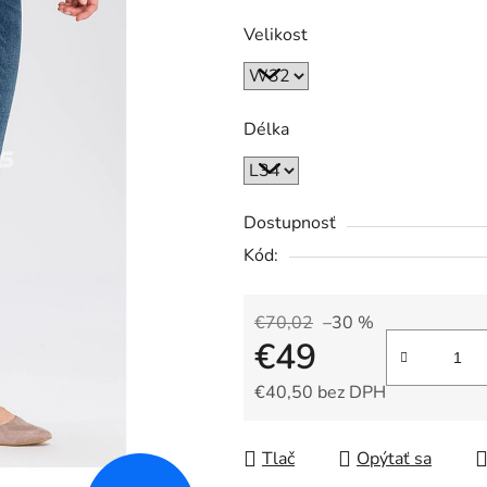
Velikost
Délka
Dostupnosť
Kód:
€70,02
–30 %
€49
€40,50 bez DPH
Jednotková cena:
Tlač
Opýtať sa