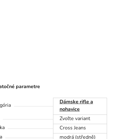
točné parametre
Dámske rifle a
gória
nohavice
Zvoľte variant
ka
Cross Jeans
a
modrá (středně)