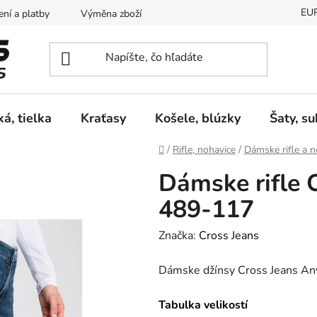
EU
ní a platby
Výměna zboží
Vrácení zboží
Reklamace
ká, tielka
Kraťasy
Košele, blúzky
Šaty, s
Domov
/
Rifle, nohavice
/
Dámske rifle a n
Dámske rifle 
489-117
Značka:
Cross Jeans
Dámske džínsy Cross Jeans A
Tabulka velikostí