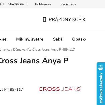
R
Slovenčina
Prihlásenie
Registrácia
Dárkové poukazy
Dostupnost
Obchodní podmínky
PRÁZDNY KOŠÍK
NÁKUPNÝ
KOŠÍK
ukne
Mikiny, svetre
Saká
Opasky
Dop
ohavice
/
Dámske rifle Cross Jeans Anya P 489-117
Cross Jeans Anya P
nya P 489-117