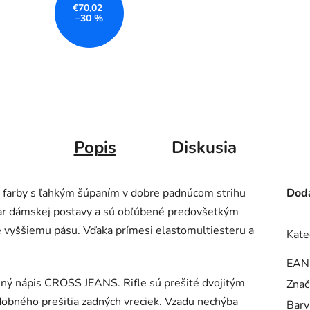
€70,02
–30 %
Popis
Diskusia
 farby s ľahkým šúpaním v dobre padnúcom strihu
Doda
var dámskej postavy a sú obľúbené predovšetkým
 vyššiemu pásu. Vďaka prímesi elastomultiesteru a
Kate
EAN
ný nápis CROSS JEANS. Rifle sú prešité dvojitým
Znač
obného prešitia zadných vreciek. Vzadu nechýba
Barv