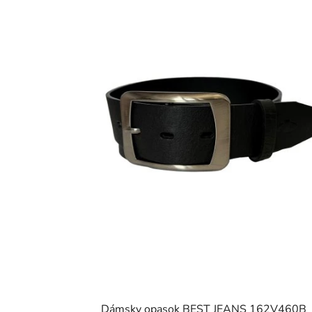
Dámsky opasok BEST JEANS 162V460B