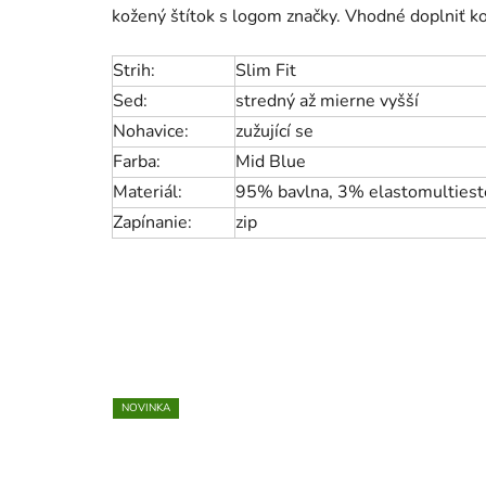
kožený štítok s logom značky. Vhodné doplniť 
Strih:
Slim Fit
Sed:
stredný až mierne vyšší
Nohavice:
zužující se
Farba:
Mid Blue
Materiál:
95% bavlna, 3% elastomultiest
Zapínanie:
zip
NOVINKA