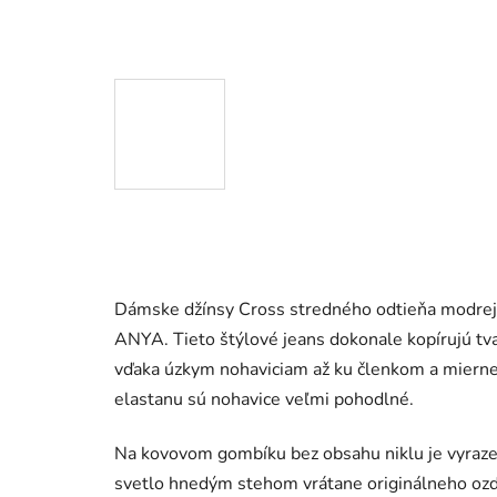
Dámske džínsy Cross stredného odtieňa modrej
ANYA. Tieto štýlové jeans dokonale kopírujú t
vďaka úzkym nohaviciam až ku členkom a mierne
elastanu sú nohavice veľmi pohodlné.
Na kovovom gombíku bez obsahu niklu je vyraze
svetlo hnedým stehom vrátane originálneho ozd