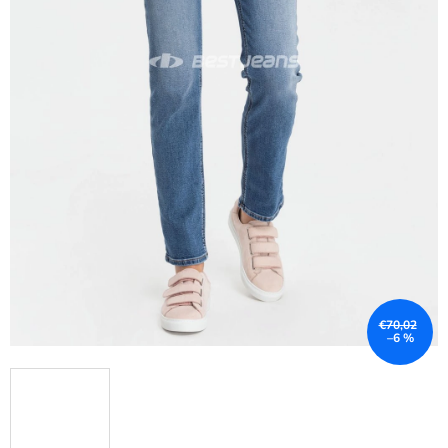
€70,02
–6 %