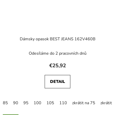
Dámsky opasok BEST JEANS 162V460B
Odesíláme do 2 pracovních dnů
€25,92
DETAIL
85
90
95
100
105
110
zkrátit na 75
zkrátit 