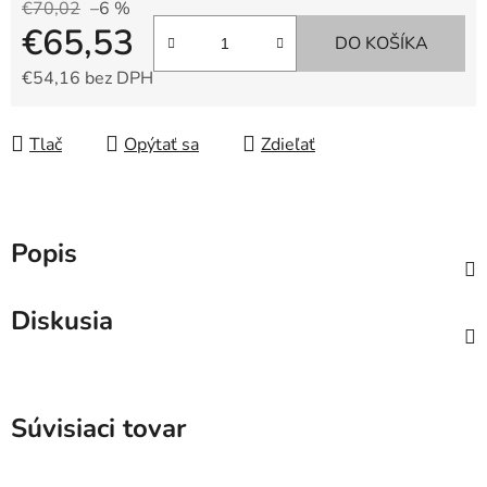
€70,02
–6 %
€65,53
DO KOŠÍKA
€54,16 bez DPH
Jednotková cena:
Tlač
Opýtať sa
Zdieľať
Popis
Diskusia
Súvisiaci tovar