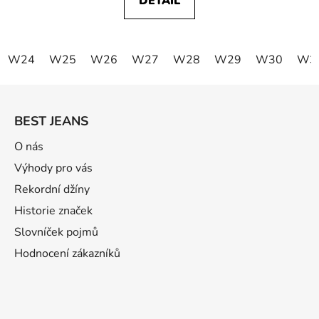
DETAIL
W24
W25
W26
W27
W28
W29
W30
W3
Z
á
BEST JEANS
p
ä
O nás
t
Výhody pro vás
i
Rekordní džíny
e
Historie značek
Slovníček pojmů
Hodnocení zákazníků