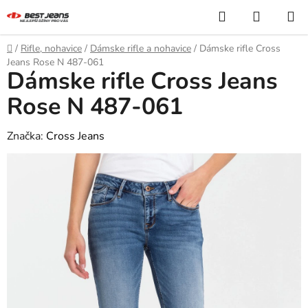
Prejsť
Hľadať
NÁKUP
na
KOŠÍK
obsah
Domov
/
Rifle, nohavice
/
Dámske rifle a nohavice
/
Dámske rifle Cross
Jeans Rose N 487-061
Dámske rifle Cross Jeans
Rose N 487-061
Značka:
Cross Jeans