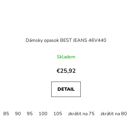
Dámsky opasok BEST JEANS 46V440
Skladem
€25,92
DETAIL
85
90
95
100
105
zkrátit na 75
zkrátit na 80