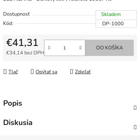
Dostupnosť
Skladem
Kód:
DP-1000
€41,31
DO KOŠÍKA
€34,14 bez DPH
Jednotková cena:
Tlač
Opýtať sa
Zdieľať
Popis
Diskusia
Z