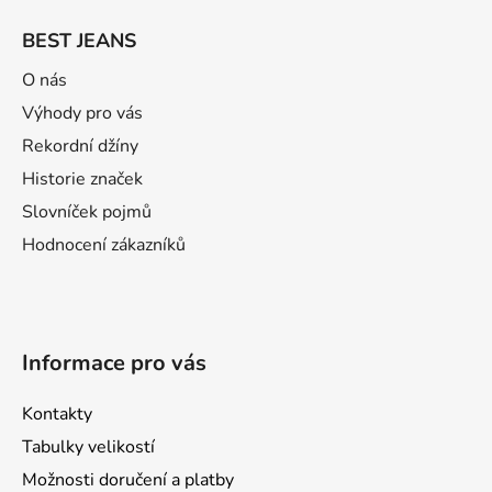
á
BEST JEANS
p
ä
O nás
t
Výhody pro vás
i
Rekordní džíny
e
Historie značek
Slovníček pojmů
Hodnocení zákazníků
Informace pro vás
Kontakty
Tabulky velikostí
Možnosti doručení a platby