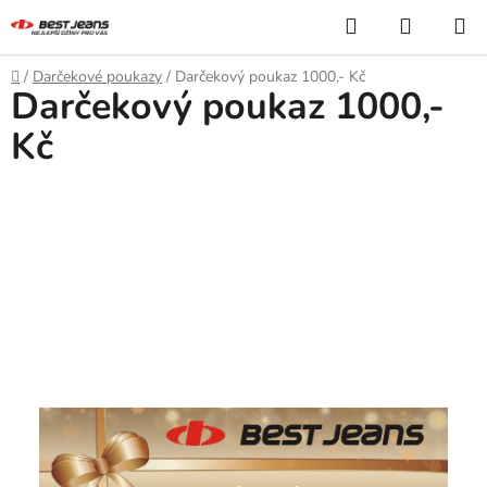
Prejsť
Hľadať
NÁKUP
na
KOŠÍK
obsah
Domov
/
Darčekové poukazy
/
Darčekový poukaz 1000,- Kč
Darčekový poukaz 1000,-
Kč