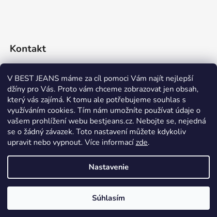
Kontakt
eshop
@
bestjeans.cz
V BEST JEANS máme za cíl pomoci Vám najít nejlepší
džíny pro Vás. Proto vám chceme zobrazovat jen obsah,
+420 771 200 468
který vás zajímá. K tomu ale potřebujeme souhlas s
využíváním cookies. Tím nám umožníte používat údaje o
+420 771 200 468
vašem prohlížení webu bestjeans.cz. Nebojte se, nejedná
se o žádný závazek. Toto nastavení můžete kdykoliv
upravit nebo vypnout.
Více informací
zde
.
Nastavenie
Vytvoril Shoptet
Súhlasím
Copyright 2026
BEST JEANS
. Všetky práva vyhradené.
Upraviť nastavenie cookies