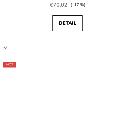
€70,02
(–17 %)
DETAIL
M
AKCE