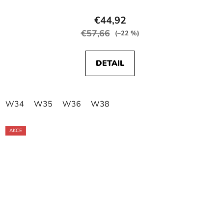
€44,92
€57,66
(–22 %)
DETAIL
W34
W35
W36
W38
AKCE