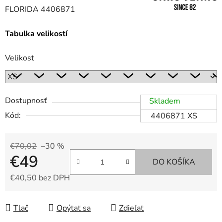
FLORIDA 4406871
Tabulka velikostí
Velikost
Dostupnosť
Skladem
Kód:
4406871 XS
€70,02
–30 %
€49
DO KOŠÍKA
€40,50 bez DPH
Jednotková cena:
Tlač
Opýtať sa
Zdieľať