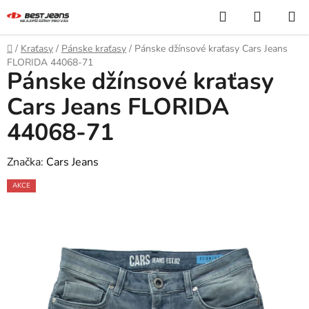
Prejsť
Hľadať
NÁKUP
na
KOŠÍK
obsah
Domov
/
Kraťasy
/
Pánske kraťasy
/
Pánske džínsové kraťasy Cars Jeans
FLORIDA 44068-71
Pánske džínsové kraťasy
Cars Jeans FLORIDA
44068-71
Značka:
Cars Jeans
AKCE