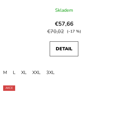
Skladem
€57,66
€70,02
(–17 %)
DETAIL
M
L
XL
XXL
3XL
AKCE