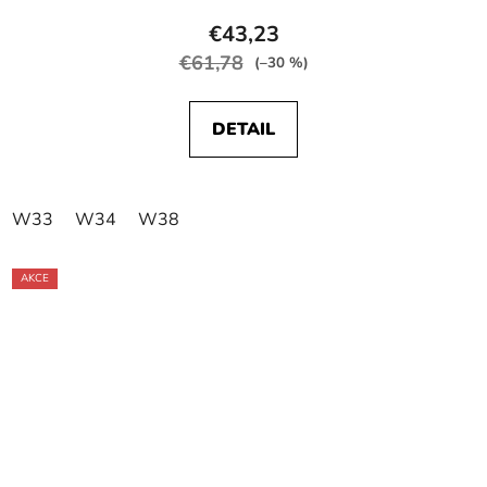
€43,23
€61,78
(–30 %)
DETAIL
W33
W34
W38
AKCE