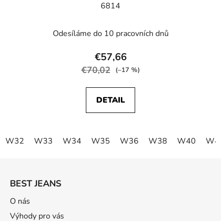
6814
Odesíláme do 10 pracovních dnů
€57,66
€70,02
(–17 %)
DETAIL
W32
W33
W34
W35
W36
W38
W40
W4
Z
á
BEST JEANS
p
ä
O nás
t
Výhody pro vás