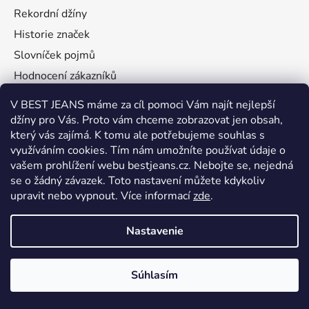
i
Rekordní džíny
e
Historie značek
Slovníček pojmů
Hodnocení zákazníků
V BEST JEANS máme za cíl pomoci Vám najít nejlepší
džíny pro Vás. Proto vám chceme zobrazovat jen obsah,
který vás zajímá. K tomu ale potřebujeme souhlas s
Informace pro vás
využíváním cookies. Tím nám umožníte používat údaje o
vašem prohlížení webu bestjeans.cz. Nebojte se, nejedná
se o žádný závazek. Toto nastavení můžete kdykoliv
Kontakty
upravit nebo vypnout.
Více informací
zde
.
Tabulky velikostí
Možnosti doručení a platby
Nastavenie
Výměna zboží
Vrácení zboží
Súhlasím
Reklamace
Dárkové poukazy