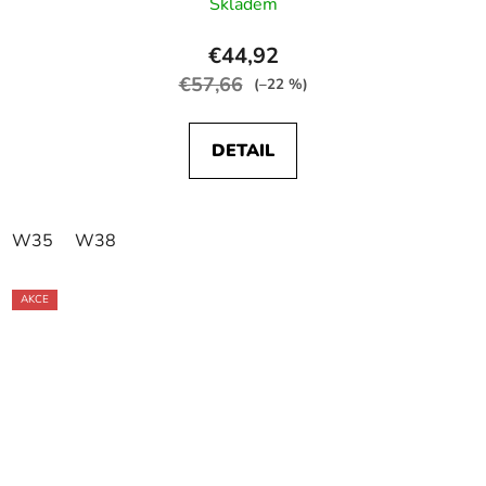
Skladem
€44,92
€57,66
(–22 %)
DETAIL
W35
W38
AKCE