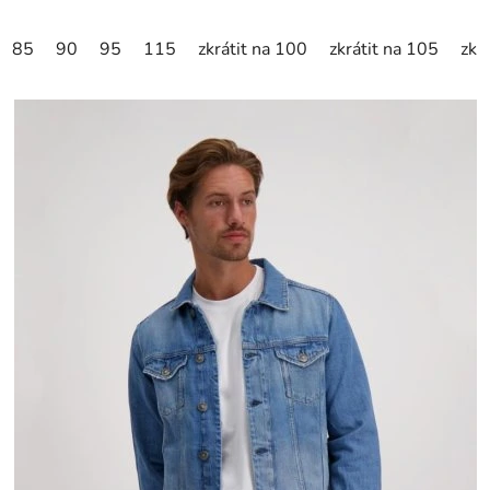
85
90
95
115
zkrátit na 100
zkrátit na 105
zkr