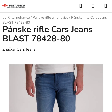
Prejsť
Hľadať
NÁKUP
na
KOŠÍK
obsah
Domov
/
Rifle, nohavice
/
Pánske rifle a nohavice
/
Pánske rifle Cars Jeans
BLAST 78428-80
Pánske rifle Cars Jeans
BLAST 78428-80
Značka:
Cars Jeans