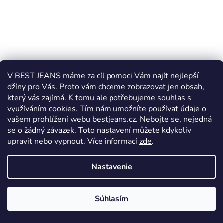
V BEST JEANS máme za cíl pomoci Vám najít nejlepší
džíny pro Vás. Proto vám chceme zobrazovat jen obsah,
který vás zajímá. K tomu ale potřebujeme souhlas s
Pánska mikina Heavy Tools TEAM T05043S2601
využíváním cookies. Tím nám umožníte používat údaje o
vašem prohlížení webu bestjeans.cz. Nebojte se, nejedná
se o žádný závazek. Toto nastavení můžete kdykoliv
Skladem
upravit nebo vypnout.
Více informací
zde
.
€61,92
Nastavenie
DETAIL
Súhlasím