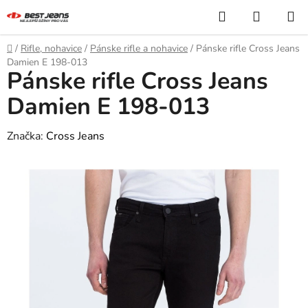
Prejsť
Hľadať
NÁKUP
na
KOŠÍK
obsah
Domov
/
Rifle, nohavice
/
Pánske rifle a nohavice
/
Pánske rifle Cross Jeans
Damien E 198-013
Pánske rifle Cross Jeans
Damien E 198-013
Značka:
Cross Jeans