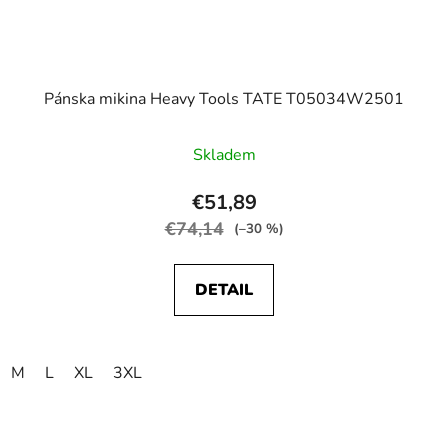
Pánska mikina Heavy Tools TATE T05034W2501
Skladem
€51,89
€74,14
(–30 %)
DETAIL
M
L
XL
3XL