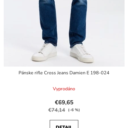
Pánske rifle Cross Jeans Damien E 198-024
Vyprodáno
€69,65
€74,14
(–6 %)
DETAIL