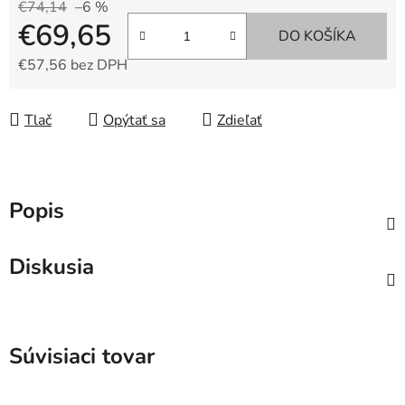
€74,14
–6 %
€69,65
DO KOŠÍKA
€57,56 bez DPH
Jednotková cena:
Tlač
Opýtať sa
Zdieľať
Popis
Diskusia
Súvisiaci tovar