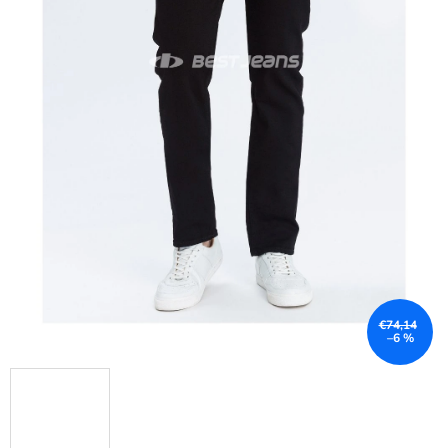
€74,14
–6 %