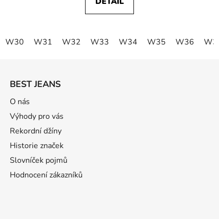
DETAIL
W30
W31
W32
W33
W34
W35
W36
W3
Z
á
BEST JEANS
p
ä
O nás
t
Výhody pro vás
i
Rekordní džíny
e
Historie značek
Slovníček pojmů
Hodnocení zákazníků