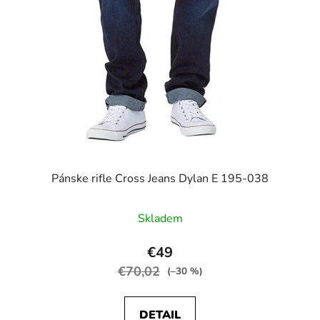
Pánske rifle Cross Jeans Dylan E 195-038
Skladem
€49
€70,02
(–30 %)
DETAIL