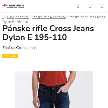
Prejsť
Hľadať
NÁKUP
na
KOŠÍK
obsah
Domov
/
Rifle, nohavice
/
Pánske rifle a nohavice
/
Pánske rifle Cross Jeans
Dylan E 195-110
Pánske rifle Cross Jeans
Dylan E 195-110
Značka:
Cross Jeans
VÝPRODEJ