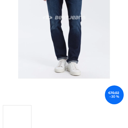
€70,02
–30 %