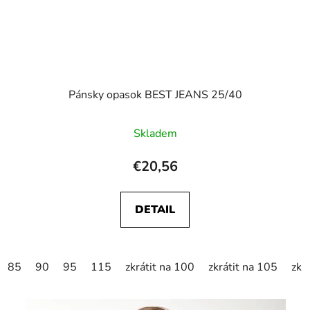
Pánsky opasok BEST JEANS 25/40
Skladem
€20,56
DETAIL
85
90
95
115
zkrátit na 100
zkrátit na 105
zkr