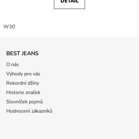
DETAIL
W30
Z
á
BEST JEANS
p
ä
O nás
t
Výhody pro vás
i
Rekordní džíny
e
Historie značek
Slovníček pojmů
Hodnocení zákazníků