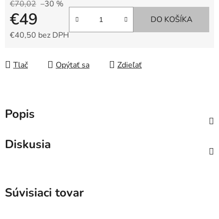
€70,02
–30 %
€49
DO KOŠÍKA
€40,50 bez DPH
Jednotková cena:
Tlač
Opýtať sa
Zdieľať
Popis
Diskusia
Súvisiaci tovar