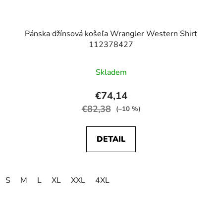
Pánska džínsová košeľa Wrangler Western Shirt
112378427
Skladem
€74,14
€82,38
(–10 %)
DETAIL
S
M
L
XL
XXL
4XL