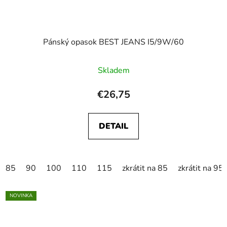
Pánský opasok BEST JEANS I5/9W/60
Skladem
€26,75
DETAIL
85
90
100
110
115
zkrátit na 85
zkrátit na 95
NOVINKA