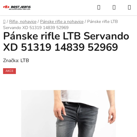
Prejsť
Hľadať
NÁKUP
na
KOŠÍK
obsah
Domov
/
Rifle, nohavice
/
Pánske rifle a nohavice
/
Pánske rifle LTB
Servando XD 51319 14839 52969
Pánske rifle LTB Servando
XD 51319 14839 52969
Značka:
LTB
AKCE