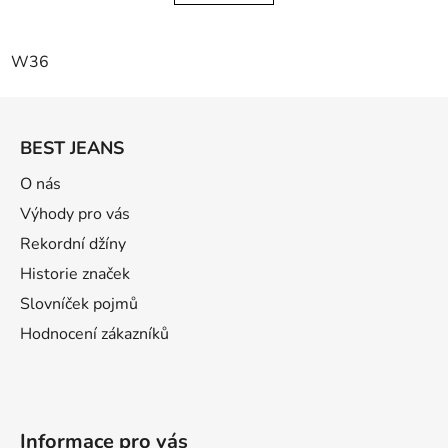
W36
Z
á
BEST JEANS
p
ä
O nás
t
Výhody pro vás
i
Rekordní džíny
e
Historie značek
Slovníček pojmů
Hodnocení zákazníků
Informace pro vás