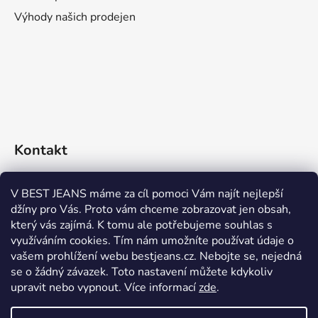
Výhody našich prodejen
Kontakt
eshop
@
bestjeans.cz
V BEST JEANS máme za cíl pomoci Vám najít nejlepší
džíny pro Vás. Proto vám chceme zobrazovat jen obsah,
+420 771 200 468
který vás zajímá. K tomu ale potřebujeme souhlas s
využíváním cookies. Tím nám umožníte používat údaje o
+420 771 200 468
vašem prohlížení webu bestjeans.cz. Nebojte se, nejedná
se o žádný závazek. Toto nastavení můžete kdykoliv
upravit nebo vypnout.
Více informací
zde
.