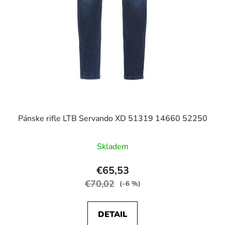
Pánske rifle LTB Servando XD 51319 14660 52250
Skladem
€65,53
€70,02
(–6 %)
DETAIL