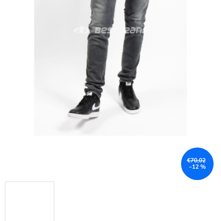
€70,02
–12 %