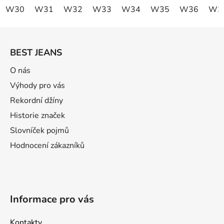
W30
W31
W32
W33
W34
W35
W36
W3
Z
á
BEST JEANS
p
ä
O nás
t
Výhody pro vás
i
Rekordní džíny
e
Historie značek
Slovníček pojmů
Hodnocení zákazníků
Informace pro vás
Kontakty