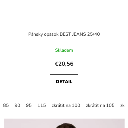
Pánsky opasok BEST JEANS 25/40
Skladem
€20,56
DETAIL
85
90
95
115
zkrátit na 100
zkrátit na 105
zkr