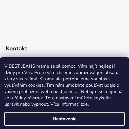
Kontakt
eshop
@
bestjeans.cz
V BEST JEANS máme za cíl pomoci Vám najít nejlepší
džíny pro Vás. Proto vám chceme zobrazovat jen obsah,
+420 771 200 468
který vás zajímá. K tomu ale potřebujeme souhlas s
využíváním cookies. Tím nám umožníte používat údaje o
+420 771 200 468
vašem prohlížení webu bestjeans.cz. Nebojte se, nejedná
se o žádný závazek. Toto nastavení můžete kdykoliv
upravit nebo vypnout.
Více informací
zde
.
Nastavenie