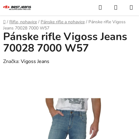
Prejsť
Hľadať
NÁKUP
na
KOŠÍK
obsah
Domov
/
Rifle, nohavice
/
Pánske rifle a nohavice
/
Pánske rifle Vigoss
Jeans 70028 7000 W57
Pánske rifle Vigoss Jeans
70028 7000 W57
Značka:
Vigoss Jeans