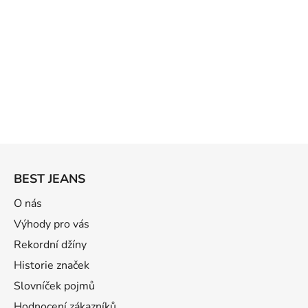
Z
á
BEST JEANS
p
ä
O nás
t
Výhody pro vás
i
Rekordní džíny
e
Historie značek
Slovníček pojmů
Hodnocení zákazníků