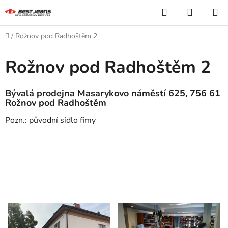
Prejsť
Hľadať
NÁKUP
na
KOŠÍK
obsah
Domov
/
Rožnov pod Radhoštěm 2
Rožnov pod Radhoštěm 2
Bývalá prodejna Masarykovo náměstí 625,
756 61
Rožnov pod Radhoštěm
Pozn.: původní sídlo fimy