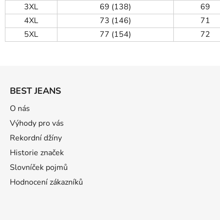
3XL
69 (138)
69
4XL
73 (146)
71
5XL
77 (154)
72
Z
á
BEST JEANS
p
ä
O nás
t
Výhody pro vás
i
Rekordní džíny
e
Historie značek
Slovníček pojmů
Hodnocení zákazníků