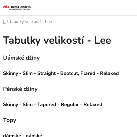
Prejsť
na
obsah
Domov
/
Tabulky velikostí - Lee
Tabulky velikostí - Lee
Dámské džíny
Skinny
-
Slim
-
Straight
-
Bootcut, Flared
-
Relaxed
Pánské džíny
Skinny
-
Slim
-
Tapered
-
Regular
-
Relaxed
Topy
dámské
-
pánské