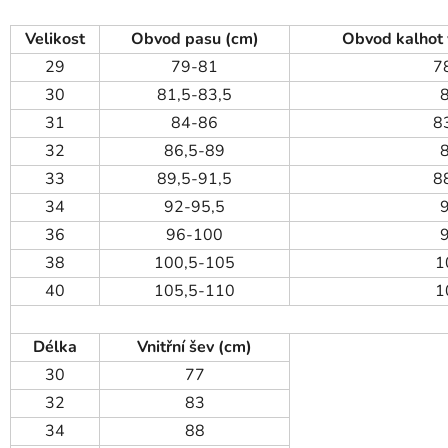
Velikost
Obvod pasu (cm)
Obvod kalhot 
29
79-81
7
30
81,5-83,5
31
84-86
8
32
86,5-89
33
89,5-91,5
8
34
92-95,5
36
96-100
38
100,5-105
1
40
105,5-110
1
Délka
Vnitřní šev (cm)
30
77
32
83
34
88