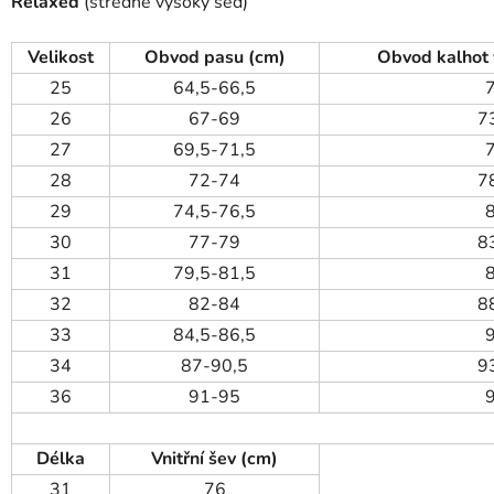
Relaxed
(středně vysoký sed)
Velikost
Obvod pasu (cm)
Obvod kalhot 
25
64,5-66,5
26
67-69
7
27
69,5-71,5
28
72-74
7
29
74,5-76,5
30
77-79
8
31
79,5-81,5
32
82-84
8
33
84,5-86,5
34
87-90,5
9
36
91-95
Délka
Vnitřní šev (cm)
31
76