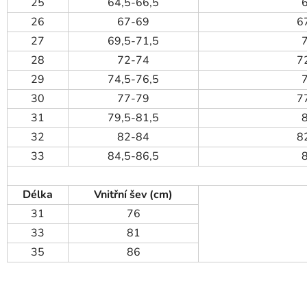
25
64,5-66,5
26
67-69
6
27
69,5-71,5
28
72-74
7
29
74,5-76,5
30
77-79
7
31
79,5-81,5
32
82-84
8
33
84,5-86,5
Délka
Vnitřní šev (cm)
31
76
33
81
35
86