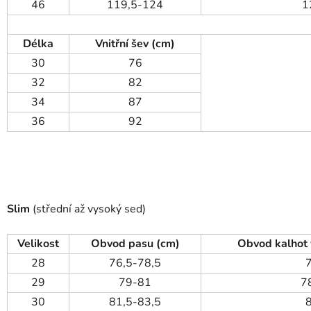
46
119,5-124
1
Délka
Vnitřní šev (cm)
30
76
32
82
34
87
36
92
Slim
(střední až vysoký sed)
Velikost
Obvod pasu (cm)
Obvod kalhot 
28
76,5-78,5
29
79-81
7
30
81,5-83,5