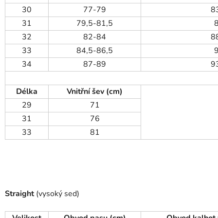
30
77-79
8
31
79,5-81,5
32
82-84
8
33
84,5-86,5
34
87-89
9
Délka
Vnitřní šev (cm)
29
71
31
76
33
81
Straight
(vysoký sed)
Velikost
Obvod pasu (cm)
Obvod kalhot 