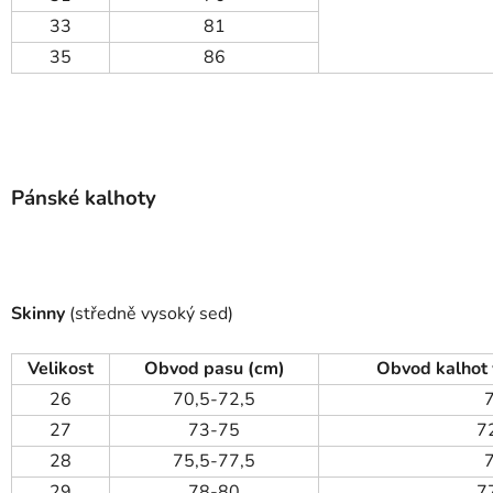
33
81
35
86
Pánské kalhoty
Skinny
(středně vysoký sed)
Velikost
Obvod pasu (cm)
Obvod kalhot 
26
70,5-72,5
27
73-75
7
28
75,5-77,5
29
78-80
7