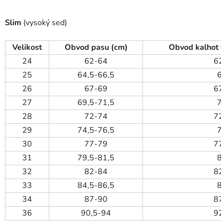
Slim
(vysoký sed)
Velikost
Obvod pasu (cm)
Obvod kalhot 
24
62-64
6
25
64,5-66,5
26
67-69
6
27
69,5-71,5
28
72-74
7
29
74,5-76,5
30
77-79
7
31
79,5-81,5
32
82-84
8
33
84,5-86,5
34
87-90
8
36
90,5-94
9