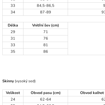
33
84,5-86,5
34
87-89
9
Délka
Vnitřní šev (cm)
29
71
31
76
33
81
35
86
Skinny
(vysoký sed)
Velikost
Obvod pasu (cm)
Obvod kalhot 
24
62-64
6