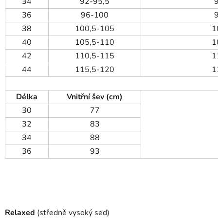
34
92-95,5
36
96-100
38
100,5-105
1
40
105,5-110
1
42
110,5-115
1
44
115,5-120
1
Délka
Vnitřní šev (cm)
30
77
32
83
34
88
36
93
Relaxed
(středně vysoký sed)