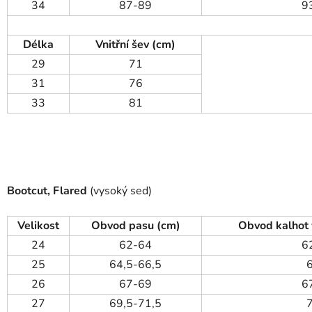
34
87-89
9
Délka
Vnitřní šev (cm)
29
71
31
76
33
81
Bootcut, Flared
(vysoký sed)
Velikost
Obvod pasu (cm)
Obvod kalhot 
24
62-64
6
25
64,5-66,5
26
67-69
6
27
69,5-71,5