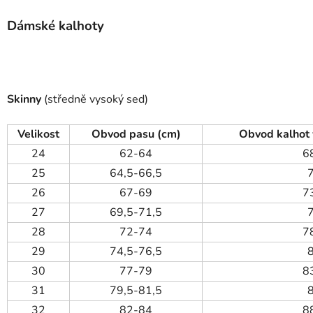
Dámské kalhoty
Skinny
(středně vysoký sed)
Velikost
Obvod pasu (cm)
Obvod kalhot 
24
62-64
6
25
64,5-66,5
26
67-69
7
27
69,5-71,5
28
72-74
7
29
74,5-76,5
30
77-79
8
31
79,5-81,5
32
82-84
8