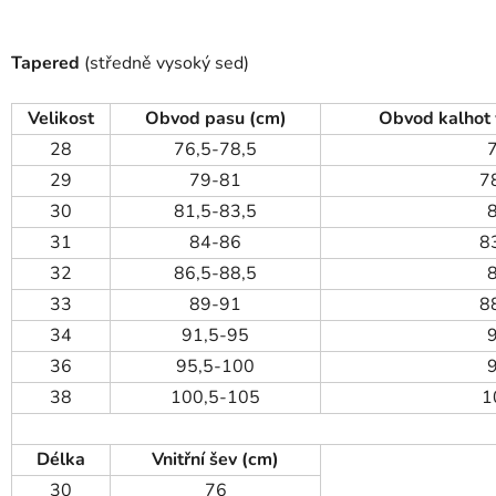
Tapered
(středně vysoký sed)
Velikost
Obvod pasu (cm)
Obvod kalhot 
28
76,5-78,5
29
79-81
7
30
81,5-83,5
31
84-86
8
32
86,5-88,5
33
89-91
8
34
91,5-95
36
95,5-100
38
100,5-105
1
Délka
Vnitřní šev (cm)
30
76