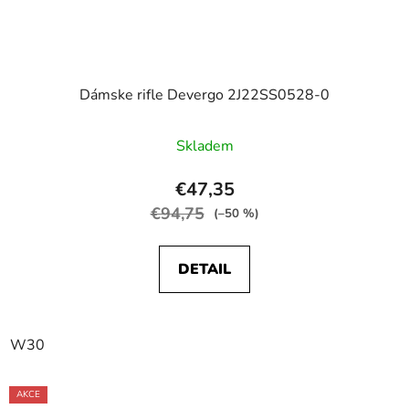
Dámske rifle Devergo 2J22SS0528-0
Skladem
€47,35
€94,75
(–50 %)
DETAIL
W30
AKCE