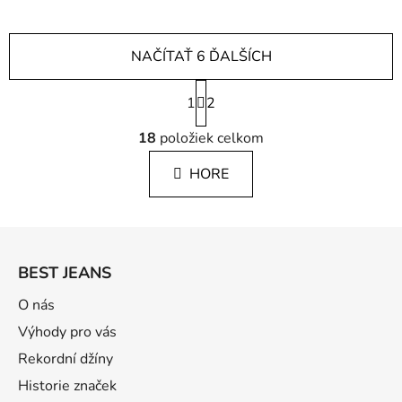
NAČÍTAŤ 6 ĎALŠÍCH
S
1
t
2
r
O
á
18
položiek celkom
v
n
l
k
HORE
á
o
d
v
a
a
Z
c
n
á
i
i
BEST JEANS
e
e
p
p
ä
O nás
r
t
Výhody pro vás
v
i
k
Rekordní džíny
e
y
Historie značek
v