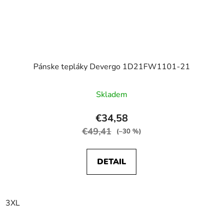
Pánske tepláky Devergo 1D21FW1101-21
Skladem
€34,58
€49,41
(–30 %)
DETAIL
3XL