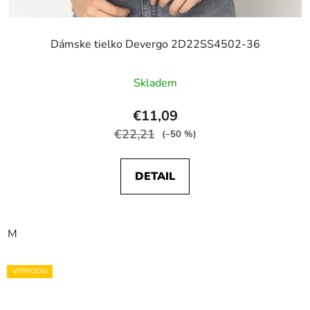
Dámske tielko Devergo 2D22SS4502-36
Skladem
€11,09
€22,21
(–50 %)
DETAIL
M
VÝPRODEJ