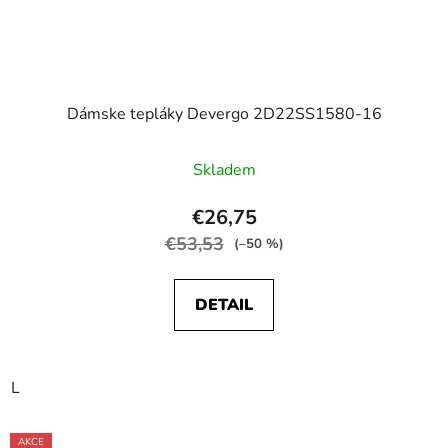
Dámske tepláky Devergo 2D22SS1580-16
Skladem
€26,75
€53,53
(–50 %)
DETAIL
L
AKCE