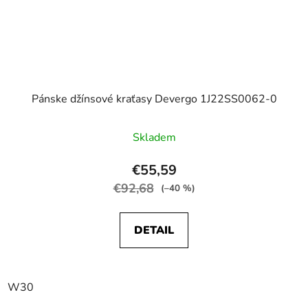
Pánske džínsové kraťasy Devergo 1J22SS0062-0
Skladem
€55,59
€92,68
(–40 %)
DETAIL
W30