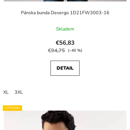
Pánska bunda Devergo 1D21FW3003-16
Skladem
€56,83
€94,75
(–40 %)
DETAIL
XL
3XL
VÝPRODEJ