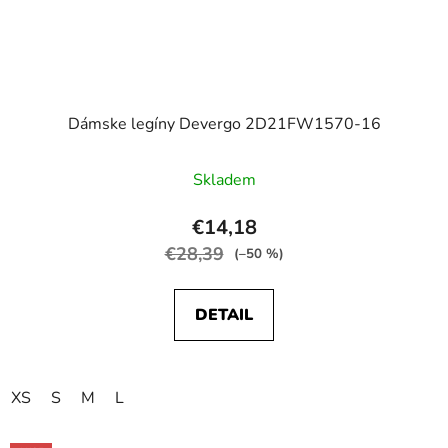
Dámske legíny Devergo 2D21FW1570-16
Skladem
€14,18
€28,39
(–50 %)
DETAIL
XS
S
M
L