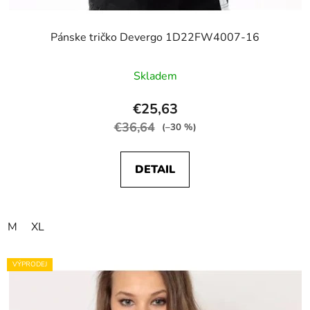
Pánske tričko Devergo 1D22FW4007-16
Skladem
€25,63
€36,64
(–30 %)
DETAIL
M
XL
VÝPRODEJ