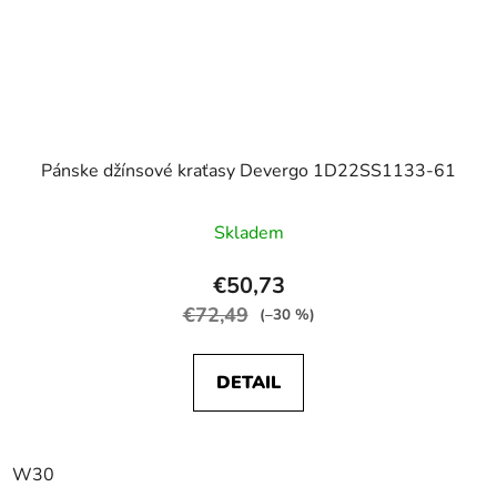
Pánske džínsové kraťasy Devergo 1D22SS1133-61
Skladem
€50,73
€72,49
(–30 %)
DETAIL
W30