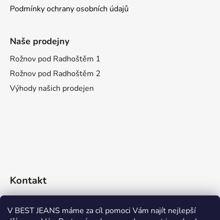
Podmínky ochrany osobních údajů
Naše prodejny
Rožnov pod Radhoštěm 1
Rožnov pod Radhoštěm 2
Výhody našich prodejen
Kontakt
eshop
@
bestjeans.cz
V BEST JEANS máme za cíl pomoci Vám najít nejlepší