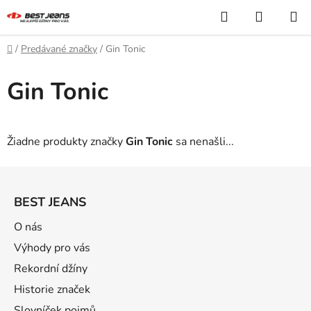
Prejsť
Hľadať
NÁKUP
na
KOŠÍK
obsah
Domov
/
Predávané značky
/
Gin Tonic
Gin Tonic
Žiadne produkty značky
Gin Tonic
sa nenašli...
Z
á
BEST JEANS
p
ä
O nás
t
Výhody pro vás
i
Rekordní džíny
e
Historie značek
Slovníček pojmů