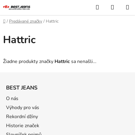
Prejsť
Hľadať
NÁKUP
na
KOŠÍK
obsah
Domov
/
Predávané značky
/
Hattric
Hattric
Žiadne produkty značky
Hattric
sa nenašli...
Z
á
BEST JEANS
p
ä
O nás
t
Výhody pro vás
i
Rekordní džíny
e
Historie značek
Slovníček pojmů