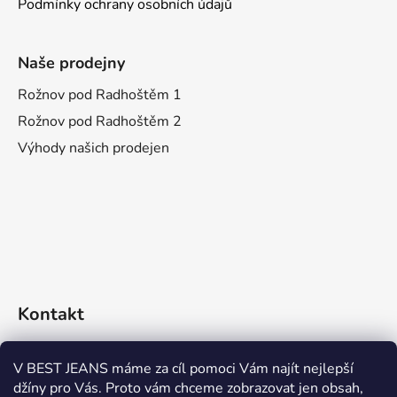
Podmínky ochrany osobních údajů
Naše prodejny
Rožnov pod Radhoštěm 1
Rožnov pod Radhoštěm 2
Výhody našich prodejen
Kontakt
eshop
@
bestjeans.cz
V BEST JEANS máme za cíl pomoci Vám najít nejlepší
džíny pro Vás. Proto vám chceme zobrazovat jen obsah,