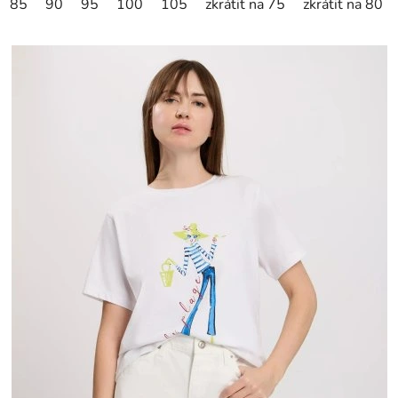
85
90
95
100
105
zkrátit na 75
zkrátit na 80