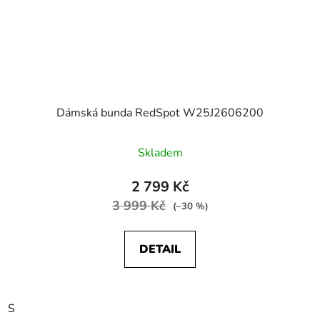
Dámská bunda RedSpot W25J2606200
Skladem
2 799 Kč
3 999 Kč
(–30 %)
DETAIL
S