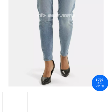
1 799
KČ
–11 %