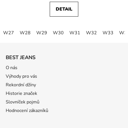
DETAIL
W27
W28
W29
W30
W31
W32
W33
W3
Z
á
BEST JEANS
p
a
O nás
t
Výhody pro vás
í
Rekordní džíny
Historie značek
Slovníček pojmů
Hodnocení zákazníků