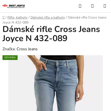
Přejít
Hledat
NÁKUP
na
KOŠÍK
obsah
Domů
/
Rifle, kalhoty
/
Dámské rifle a kalhoty
/
Dámské rifle Cross Jeans
Joyce N 432-089
Dámské rifle Cross Jeans
Joyce N 432-089
Značka:
Cross Jeans
NOVINKA