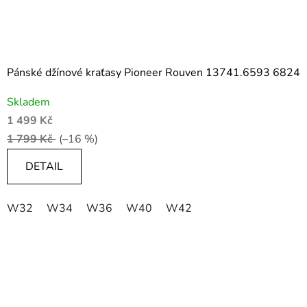
Pánské džínové kraťasy Pioneer Rouven 13741.6593 6824
Skladem
1 499 Kč
1 799 Kč
(–16 %)
DETAIL
W32
W34
W36
W40
W42