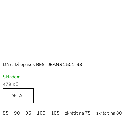
Dámský opasek BEST JEANS 2501-93
Skladem
479 Kč
DETAIL
85
90
95
100
105
zkrátit na 75
zkrátit na 80