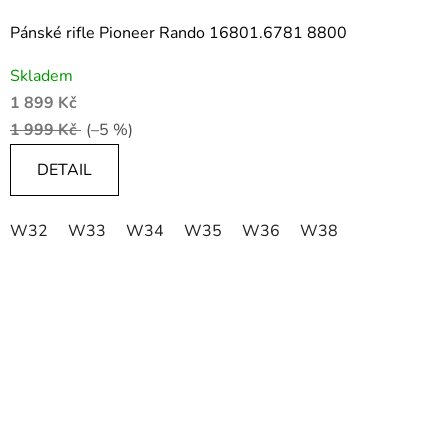
Pánské rifle Pioneer Rando 16801.6781 8800
Skladem
1 899 Kč
1 999 Kč
(–5 %)
DETAIL
W32
W33
W34
W35
W36
W38