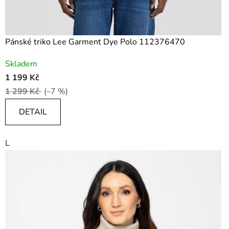
Pánské triko Lee Garment Dye Polo 112376470
Skladem
1 199 Kč
1 299 Kč
(–7 %)
DETAIL
L