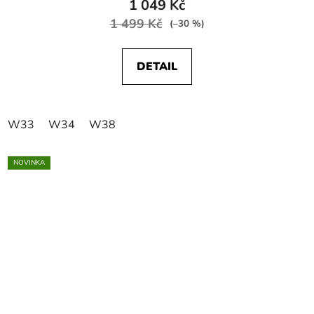
1 049 Kč
1 499 Kč
(–30 %)
DETAIL
W33
W34
W38
NOVINKA