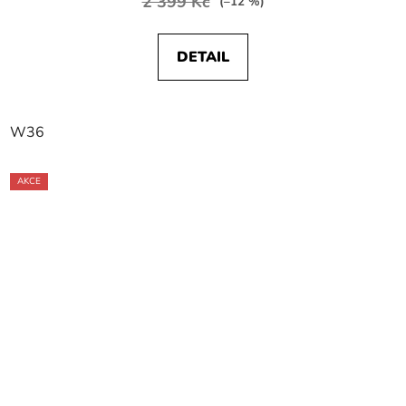
2 399 Kč
(–12 %)
DETAIL
W36
AKCE