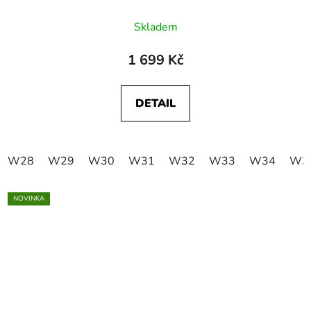
Skladem
1 699 Kč
DETAIL
W28
W29
W30
W31
W32
W33
W34
W3
NOVINKA