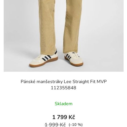
Pánské manšestráky Lee Straight Fit MVP
112355848
Skladem
1 799 Kč
1 999 Kč
(–10 %)