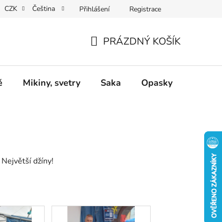
CZK
Čeština
Přihlášení
Registrace
Dárkové poukazy
Dostupnost
Obchodní podmínky
PRÁZDNÝ KOŠÍK
NÁKUPNÍ
KOŠÍK
ě
Mikiny, svetry
Saka
Opasky
Doplň
 Největší džíny!