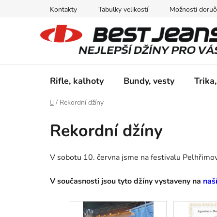
Přejít
Kontakty
Tabulky velikostí
Možnosti doruče
na
obsah
Rifle, kalhoty
Bundy, vesty
Trika,
Domů
/
Rekordní džíny
Rekordní džíny
V sobotu 10. června jsme na festivalu Pelhřimov 
V současnosti jsou tyto džíny vystaveny na
naš