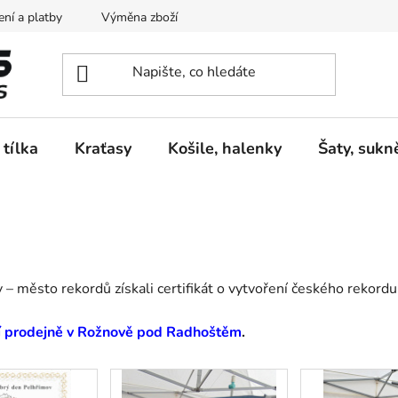
ní a platby
Výměna zboží
Vrácení zboží
Reklamace
 tílka
Kraťasy
Košile, halenky
Šaty, sukn
– město rekordů získali certifikát o vytvoření českého rekordu
í prodejně v Rožnově pod Radhoštěm
.