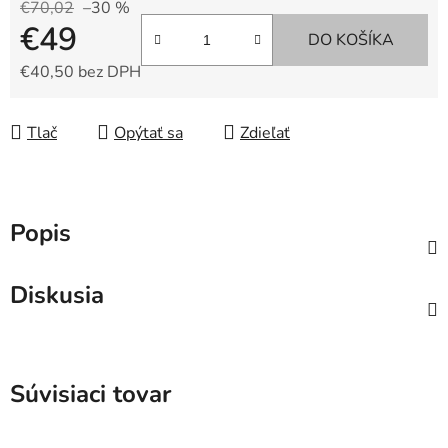
€70,02
–30 %
€49
DO KOŠÍKA
€40,50 bez DPH
Jednotková cena:
Tlač
Opýtať sa
Zdieľať
Popis
Diskusia
Súvisiaci tovar