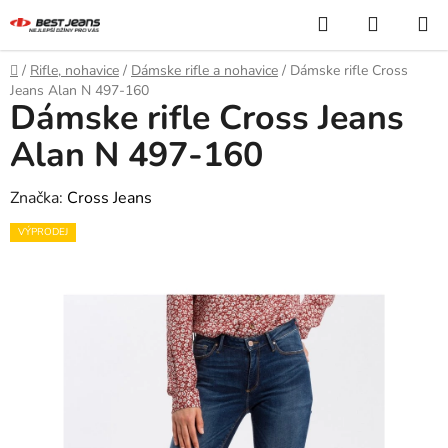
Prejsť
Hľadať
NÁKUP
na
KOŠÍK
obsah
Domov
/
Rifle, nohavice
/
Dámske rifle a nohavice
/
Dámske rifle Cross
Jeans Alan N 497-160
Dámske rifle Cross Jeans
Alan N 497-160
Značka:
Cross Jeans
VÝPRODEJ