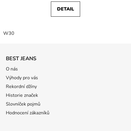
DETAIL
W30
Z
á
BEST JEANS
p
ä
O nás
t
Výhody pro vás
i
Rekordní džíny
e
Historie značek
Slovníček pojmů
Hodnocení zákazníků