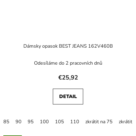
Dámsky opasok BEST JEANS 162V460B
Odesíláme do 2 pracovních dnů
€25,92
DETAIL
85
90
95
100
105
110
zkrátit na 75
zkrátit 