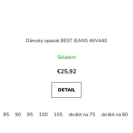
Dámsky opasok BEST JEANS 46V440
Skladem
€25,92
DETAIL
85
90
95
100
105
zkrátit na 75
zkrátit na 80