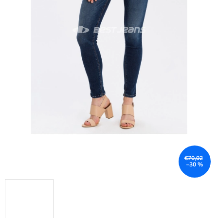
€70,02
–30 %