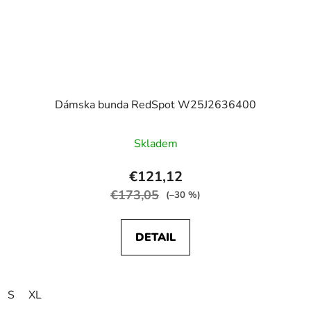
Dámska bunda RedSpot W25J2636400
Skladem
€121,12
€173,05
(–30 %)
DETAIL
S
XL