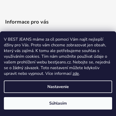
Informace pro vás
Kontakty
V BEST JEANS máme za cíl pomoci Vám najít nejlepší
Tabulky velikostí
džíny pro Vás. Proto vám chceme zobrazovat jen obsah,
Možnosti doručení a platby
který vás zajímá. K tomu ale potřebujeme souhlas s
využíváním cookies. Tím nám umožníte používat údaje o
Výměna zboží
vašem prohlížení webu bestjeans.cz. Nebojte se, nejedná
Vrácení zboží
se o žádný závazek. Toto nastavení můžete kdykoliv
Reklamace
upravit nebo vypnout.
Více informací
zde
.
Dárkové poukazy
Nastavenie
Dostupnost
Obchodní podmínky
Súhlasím
Podmínky ochrany osobních údajů