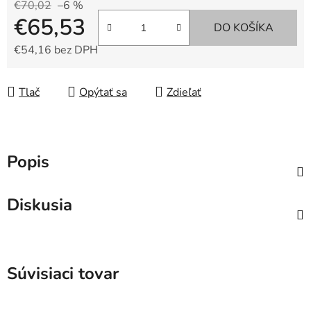
€70,02
–6 %
€65,53
DO KOŠÍKA
€54,16 bez DPH
Jednotková cena:
Tlač
Opýtať sa
Zdieľať
Popis
Diskusia
Súvisiaci tovar