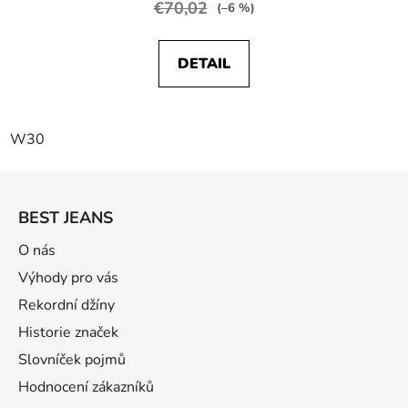
€70,02
(–6 %)
DETAIL
W30
Z
á
BEST JEANS
p
ä
O nás
t
Výhody pro vás
i
Rekordní džíny
e
Historie značek
Slovníček pojmů
Hodnocení zákazníků