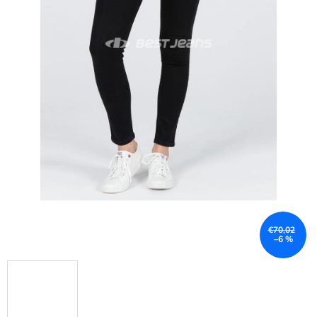
€70,02
–6 %