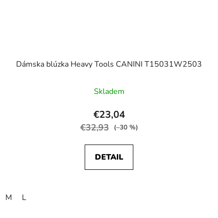
Dámska blúzka Heavy Tools CANINI T15031W2503
Skladem
€23,04
€32,93
(–30 %)
DETAIL
M
L