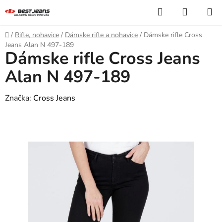
Prejsť
Hľadať
NÁKUP
na
KOŠÍK
obsah
Domov
/
Rifle, nohavice
/
Dámske rifle a nohavice
/
Dámske rifle Cross
Jeans Alan N 497-189
Dámske rifle Cross Jeans
Alan N 497-189
Značka:
Cross Jeans