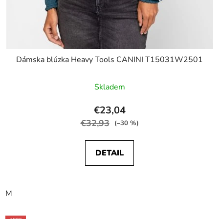
Dámska blúzka Heavy Tools CANINI T15031W2501
Skladem
€23,04
€32,93
(–30 %)
DETAIL
M