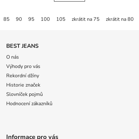
85
90
95
100
105
zkrátit na 75
zkrátit na 80
Z
á
BEST JEANS
p
ä
O nás
t
Výhody pro vás
i
Rekordní džíny
e
Historie značek
Slovníček pojmů
Hodnocení zákazníků
Informace pro vás