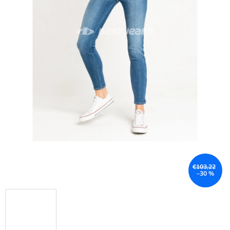
€103,22
–30 %