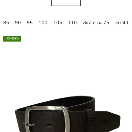
85
90
95
100
105
110
zkrátit na 75
zkrátit 
NOVINKA