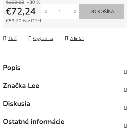
€103,22
–30 %
€72,24
DO KOŠÍKA
€59,70 bez DPH
Jednotková cena:
Tlač
Opýtať sa
Zdieľať
Popis
Značka
Lee
Diskusia
Ostatné informácie