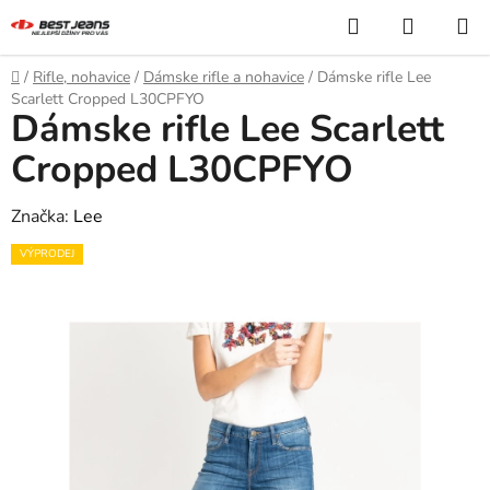
Prejsť
Hľadať
NÁKUP
na
KOŠÍK
obsah
Domov
/
Rifle, nohavice
/
Dámske rifle a nohavice
/
Dámske rifle Lee
Scarlett Cropped L30CPFYO
Dámske rifle Lee Scarlett
Cropped L30CPFYO
Značka:
Lee
VÝPRODEJ