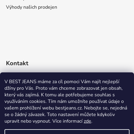
Výhody našich prodejen
Kontakt
eshop
@
bestjeans.cz
V BEST JEANS máme za cíl pomoci Vám najít nejlepší
džíny pro Vás. Proto vám chceme zobrazovat jen obsah,
+420 771 200 468
který vás zajímá. K tomu ale potřebujeme souhlas s
využíváním cookies. Tím nám umožníte používat údaje o
+420 771 200 468
vašem prohlížení webu bestjeans.cz. Nebojte se, nejedná
se o žádný závazek. Toto nastavení můžete kdykoliv
upravit nebo vypnout.
Více informací
zde
.