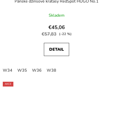
Pánske džínsové kraťasy RedSpot HUGO No.1
Skladem
€45,06
€57,83
(–22 %)
DETAIL
W34
W35
W36
W38
AKCE