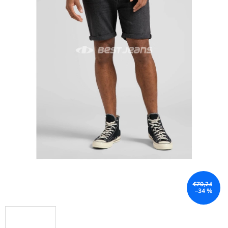
€70,24
–34 %