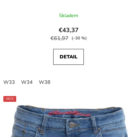
Skladem
€43,37
€61,97
(–30 %)
DETAIL
W33
W34
W38
AKCE