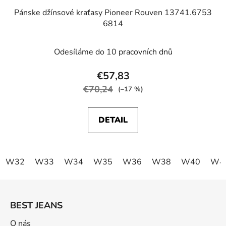
Pánske džínsové kraťasy Pioneer Rouven 13741.6753
6814
Odesíláme do 10 pracovních dnů
€57,83
€70,24
(–17 %)
DETAIL
W32
W33
W34
W35
W36
W38
W40
W4
Z
á
BEST JEANS
p
ä
O nás