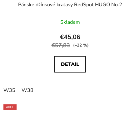
Pánske džínsové kraťasy RedSpot HUGO No.2
Skladem
€45,06
€57,83
(–22 %)
DETAIL
W35
W38
AKCE