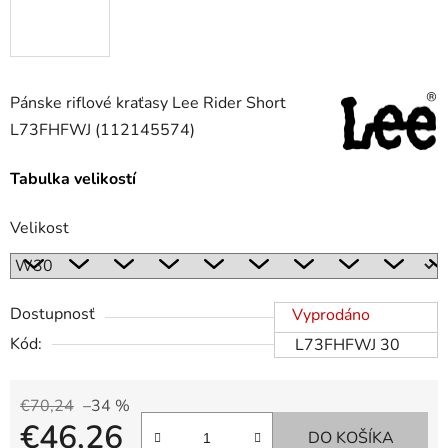
Pánske riflové kraťasy Lee Rider Short
L73FHFWJ (112145574)
Tabulka velikostí
Velikost
Dostupnosť
Vyprodáno
Kód:
L73FHFWJ 30
€70,24
–34 %
€46,26
DO KOŠÍKA