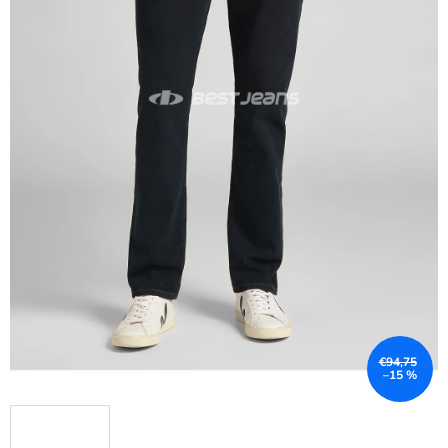
€94,75
–15 %