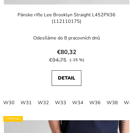
Pánske rifle Lee Brooklyn Straight L452PX36
(112110175)
Odesíláme do 8 pracovních dnů
€80,32
€94,75
(–15 %)
DETAIL
W30
W31
W32
W33
W34
W36
W38
W4
VÝPRODEJ