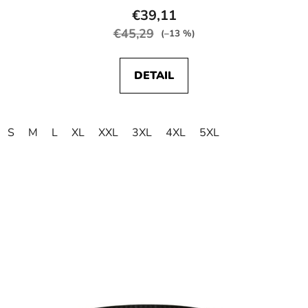
€39,11
€45,29
(–13 %)
DETAIL
S
M
L
XL
XXL
3XL
4XL
5XL