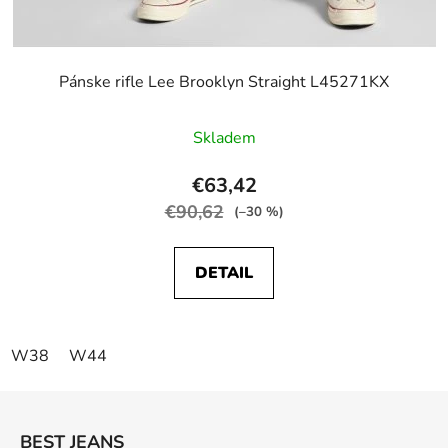
Pánske rifle Lee Brooklyn Straight L45271KX
Skladem
€63,42
€90,62
(–30 %)
DETAIL
W38
W44
Z
á
BEST JEANS