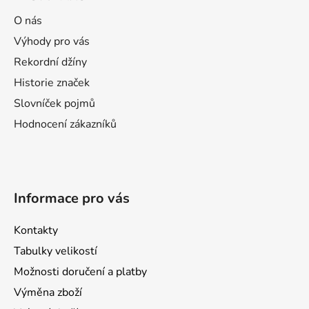
p
ä
O nás
t
Výhody pro vás
i
Rekordní džíny
e
Historie značek
Slovníček pojmů
Hodnocení zákazníků
Informace pro vás
Kontakty
Tabulky velikostí
Možnosti doručení a platby
Výměna zboží