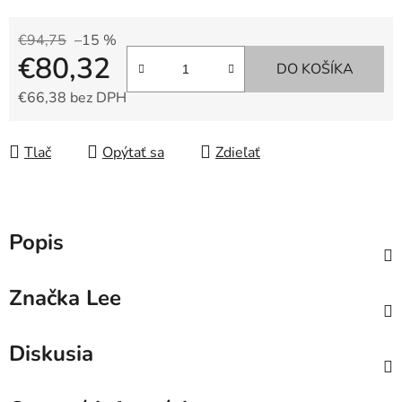
€94,75
–15 %
€80,32
DO KOŠÍKA
€66,38 bez DPH
Jednotková cena:
Tlač
Opýtať sa
Zdieľať
Popis
Značka
Lee
Diskusia