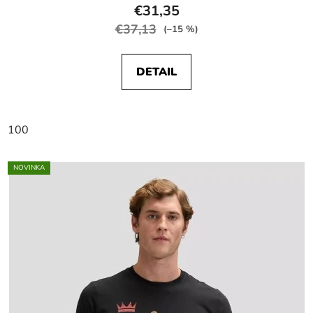
€31,35
€37,13
(–15 %)
DETAIL
100
NOVINKA