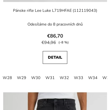
Pánske rifle Lee Luke L719HFAE (112119043)
Odesíláme do 8 pracovních dnů
€86,70
€94,96
(–8 %)
DETAIL
W28
W29
W30
W31
W32
W33
W34
W3