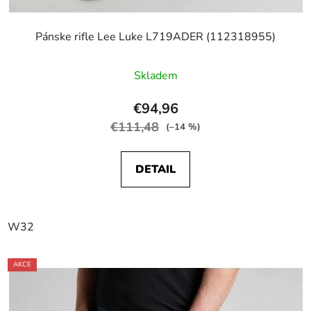
Pánske rifle Lee Luke L719ADER (112318955)
Skladem
€94,96
€111,48
(–14 %)
DETAIL
W32
AKCE