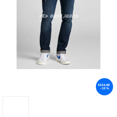
€111,48
–18 %