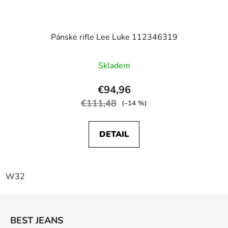
Pánske rifle Lee Luke 112346319
Skladem
€94,96
€111,48
(–14 %)
DETAIL
W32
Z
á
BEST JEANS
p