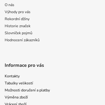
ä
O nás
t
Výhody pro vás
i
Rekordní džíny
e
Historie značek
Slovníček pojmů
Hodnocení zákazníků
Informace pro vás
Kontakty
Tabulky velikostí
Možnosti doručení a platby
Výměna zboží
Vrácení zboží