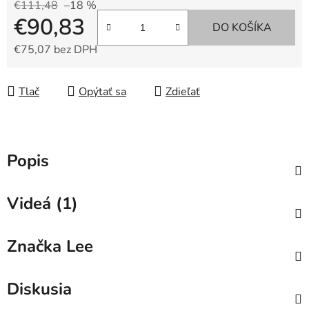
€111,48
–18 %
€90,83
DO KOŠÍKA
€75,07 bez DPH
Jednotková cena:
Tlač
Opýtať sa
Zdieľať
Popis
Videá (1)
Značka
Lee
Diskusia