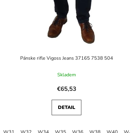
Pánske rifle Vigoss Jeans 37165 7538 504
Skladem
€65,53
DETAIL
W31
W32
W34
W35
W36
W38
W40
W4