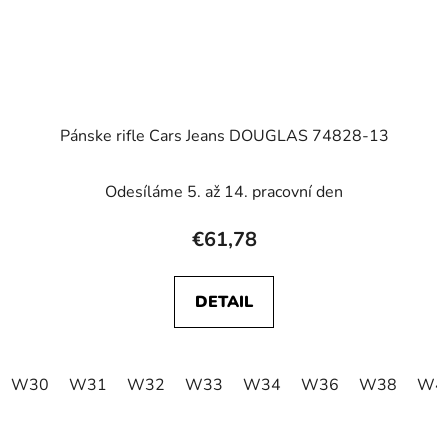
Pánske rifle Cars Jeans DOUGLAS 74828-13
Odesíláme 5. až 14. pracovní den
€61,78
DETAIL
W30
W31
W32
W33
W34
W36
W38
W4