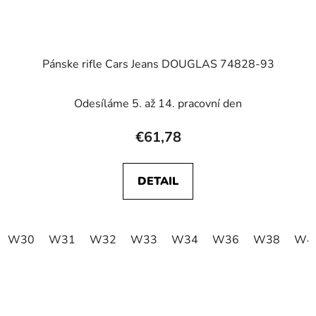
Pánske rifle Cars Jeans DOUGLAS 74828-93
Odesíláme 5. až 14. pracovní den
€61,78
DETAIL
W30
W31
W32
W33
W34
W36
W38
W4