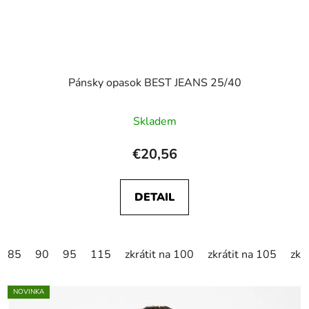
Pánsky opasok BEST JEANS 25/40
Skladem
€20,56
DETAIL
85
90
95
115
zkrátit na 100
zkrátit na 105
zkr
NOVINKA