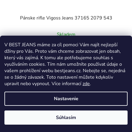
Pánske rifle Vigoss Jeans 37165 2079 543
Priemerné
Skladem
hodnotenie
V BEST JEANS máme za cíl pomoci Vám najít nejlepší
produktu
€65,53
džíny pro Vás. Proto vám chceme zobrazovat jen obsah,
je
který vás zajímá. K tomu ale potřebujeme souhlas s
5,0
využíváním cookies. Tím nám umožníte používat údaje o
DETAIL
z
vašem prohlížení webu bestjeans.cz. Nebojte se, nejedná
5
se o žádný závazek. Toto nastavení můžete kdykoliv
upravit nebo vypnout.
Více informací
zde
.
hviezdičiek.
W31
W32
W33
W40
Nastavenie
Súhlasím