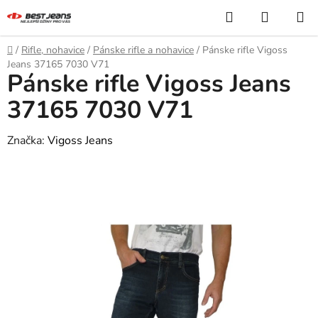
Prejsť
Hľadať
NÁKUP
na
KOŠÍK
obsah
Domov
/
Rifle, nohavice
/
Pánske rifle a nohavice
/
Pánske rifle Vigoss
Jeans 37165 7030 V71
Pánske rifle Vigoss Jeans
37165 7030 V71
Značka:
Vigoss Jeans