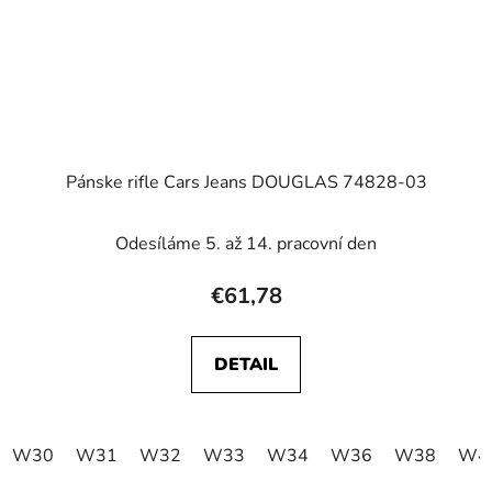
Pánske rifle Cars Jeans DOUGLAS 74828-03
Odesíláme 5. až 14. pracovní den
€61,78
DETAIL
W30
W31
W32
W33
W34
W36
W38
W4