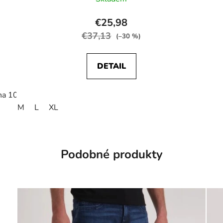
€25,98
€37,13
(–30 %)
DETAIL
 na 105
zkrátit na 110
M
L
XL
Podobné produkty