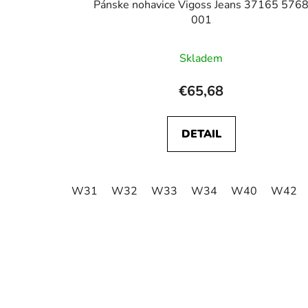
Pánske nohavice Vigoss Jeans 37165 576
001
Skladem
€65,68
DETAIL
W31
W32
W33
W34
W40
W42