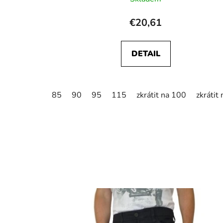
€20,61
DETAIL
85
90
95
115
zkrátit na 100
zkrátit