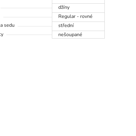
džíny
h
Regular - rovné
a sedu
střední
ty
nešoupané