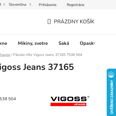
R
Slovenčina
Prihlásenie
Registrácia
Dárkové poukazy
Dostupnost
Obchodní podmínky
PRÁZDNY KOŠÍK
NÁKUPNÝ
KOŠÍK
ukne
Mikiny, svetre
Saká
Opasky
Dop
ohavice
/
Pánske rifle Vigoss Jeans 37165 7538 504
Vigoss Jeans 37165
7538 504