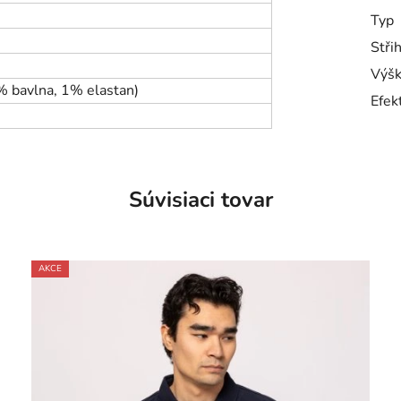
Typ
Stři
Výšk
% bavlna, 1% elastan)
Efek
Súvisiaci tovar
AKCE