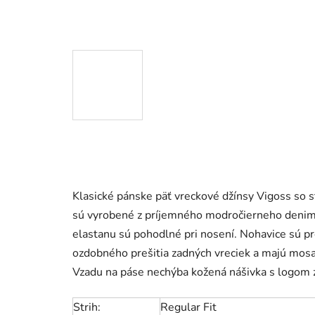
Klasické pánske päť vreckové džínsy Vigoss so 
sú vyrobené z príjemného modročierneho denim
elastanu sú pohodlné pri nosení. Nohavice sú p
ozdobného prešitia zadných vreciek a majú mo
Vzadu na páse nechýba kožená nášivka s logom
Strih:
Regular Fit