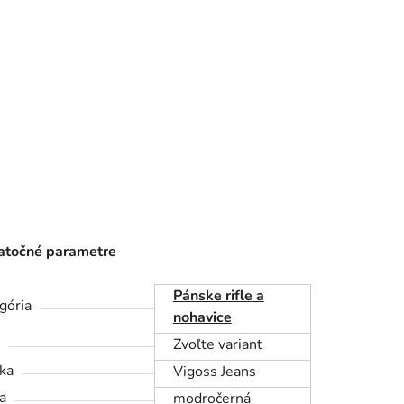
točné parametre
Pánske rifle a
gória
nohavice
Zvoľte variant
ka
Vigoss Jeans
a
modročerná