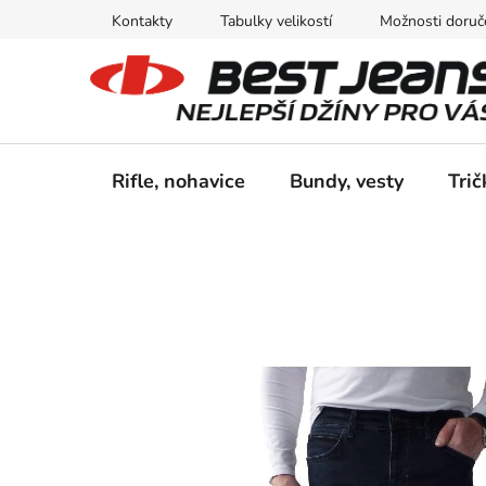
Prejsť
Kontakty
Tabulky velikostí
Možnosti doruče
na
obsah
Rifle, nohavice
Bundy, vesty
Trič