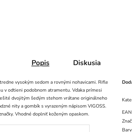
Popis
Diskusia
stredne vysokým sedom a rovnými nohavicami. Rifle
Doda
u v odtieni podobnom atramentu. Vďaka prímesi
rešité dvojitým šedým stehom vrátane originálneho
Kate
sadzné nity a gombík s vyrazeným nápisom VIGOSS.
EAN
 značky. Vhodné doplniť koženým opaskom.
Znač
Barv