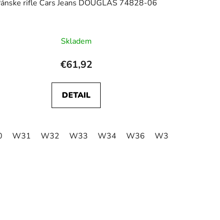
ánske rifle Cars Jeans DOUGLAS 74828-06
Skladem
€61,92
DETAIL
0
W40
W31
W42
W32
W33
W34
W36
W38
W40
W