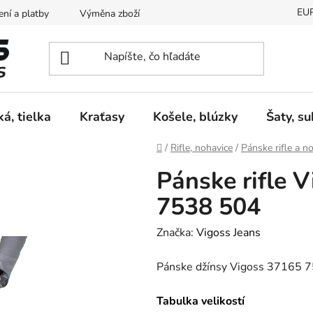
EU
ní a platby
Výměna zboží
Vrácení zboží
Reklamace
ká, tielka
Kraťasy
Košele, blúzky
Šaty, s
Domov
/
Rifle, nohavice
/
Pánske rifle a n
Pánske rifle 
7538 504
Značka:
Vigoss Jeans
Pánske džínsy Vigoss 37165 
Tabulka velikostí