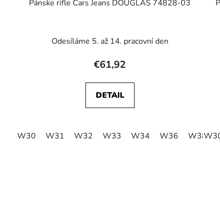
Pánske rifle Cars Jeans DOUGLAS 74828-03
P
8
Odesíláme 5. až 14. pracovní den
€61,92
DETAIL
W30
W31
W32
W33
W34
W36
W38
W3