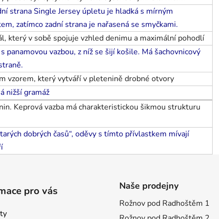
ní strana Single Jersey úpletu je hladká s mírným
m, zatímco zadní strana je nařasená se smyčkami.
l, který v sobě spojuje vzhled denimu a maximální pohodlí
s panamovou vazbou, z níž se šijí košile. Má šachovnicový
 straně.
ým vzorem, který vytváří v pletenině drobné otvory
á nižší gramáž
anin. Keprová vazba má charakteristickou
šikmou strukturu
„starých dobrých časů“, oděvy s tímto přívlastkem mívají
í
Naše prodejny
mace pro vás
Rožnov pod Radhoštěm 1
ty
Rožnov pod Radhoštěm 2