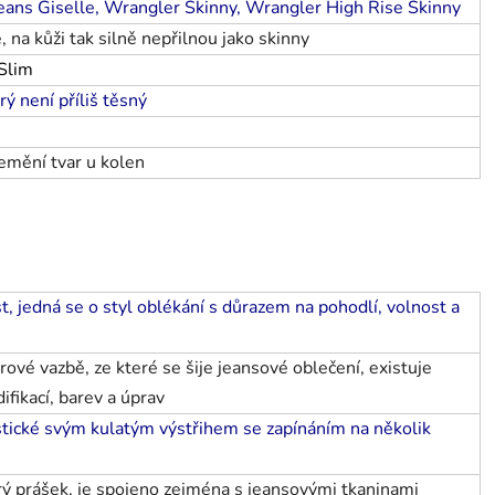
eans Giselle
,
Wrangler Skinny
,
Wrangler High Rise Skinny
é, na kůži tak silně nepřilnou jako skinny
Slim
ý není příliš těsný
nemění tvar u kolen
, jedná se o styl oblékání s důrazem na pohodlí, volnost a
ové vazbě, ze které se šije jeansové oblečení, existuje
ikací, barev a úprav
ristické svým kulatým výstřihem se zapínáním na několik
rý prášek, je spojeno zejména s jeansovými tkaninami