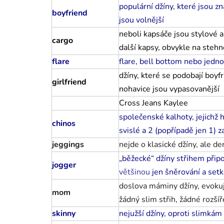
populární džíny, které jsou 
boyfriend
jsou volnější
neboli kapsáče jsou stylové a
cargo
další kapsy, obvykle na steh
flare
flare, bell bottom nebo jed
džíny, které se podobají boyfr
girlfriend
nohavice jsou vypasovanější
Cross Jeans Kaylee
společenské kalhoty, jejichž 
chinos
svislé a 2 (popřípadě jen 1) z
jeggings
nejde o klasické džíny, ale de
„běžecké“ džíny střihem připo
jogger
většinou
jen šněrování a setk
doslova máminy džíny, evokuj
mom
žádný slim střih, žádné rozš
skinny
nejužší džíny, oproti slimkám