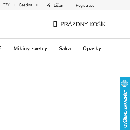
CZK
Čeština
Přihlášení
Registrace
Dárkové poukazy
Dostupnost
Obchodní podmínky
PRÁZDNÝ KOŠÍK
NÁKUPNÍ
KOŠÍK
ě
Mikiny, svetry
Saka
Opasky
Doplň