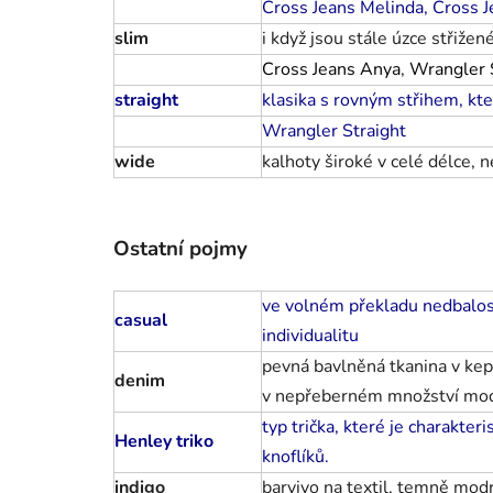
Cross Jeans Melinda
,
Cross J
slim
i když jsou stále úzce střižen
Cross Jeans Anya
,
Wrangler 
straight
klasika s rovným střihem, kter
Wrangler Straight
wide
kalhoty široké v celé délce, 
Ostatní pojmy
ve volném překladu nedbalost
casual
individualitu
pevná bavlněná tkanina v kepr
denim
v nepřeberném množství modif
typ trička, které je charakte
Henley triko
knoflíků
.
indigo
barvivo na textil, temně mod