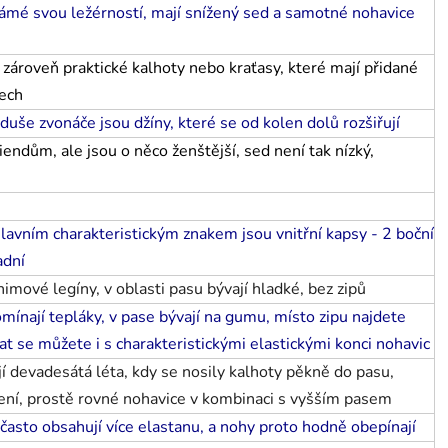
známé svou ležérností, mají snížený sed a samotné nohavice
 zároveň praktické kalhoty nebo kraťasy, které mají přidané
nech
noduše
zvonáče
jsou džíny, které se od kolen dolů rozšiřují
iendům, ale jsou o něco ženštější, sed není tak nízký,
hlavním charakteristickým znakem jsou vnitřní kapsy - 2 boční
adní
nimové legíny, v oblasti pasu bývají hladké, bez zipů
mínají tepláky, v pase bývají na gumu, místo zipu najdete
at se můžete i s charakteristickými elastickými konci nohavic
í devadesátá léta, kdy se nosily kalhoty pěkně do pasu,
íření, prostě rovné nohavice v kombinaci s vyšším pasem
 často obsahují více elastanu, a nohy proto hodně obepínají