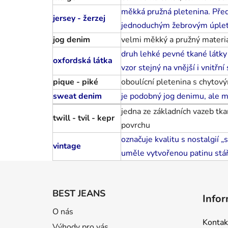
měkká pružná pletenina. Před
jersey - žerzej
jednoduchým žebrovým úplete
jog denim
velmi měkký a pružný materiá
druh lehké pevné tkané látky 
oxfordská látka
vzor stejný na vnější i vnitřní
pique - piké
oboulícní pletenina s chytov
sweat denim
je podobný jog denimu, ale m
jedna ze základních vazeb tk
twill - tvil - kepr
povrchu
označuje kvalitu s nostalgií 
vintage
uměle vytvořenou patinu stář
Z
á
BEST JEANS
Infor
p
O nás
a
Kontak
Výhody pro vás