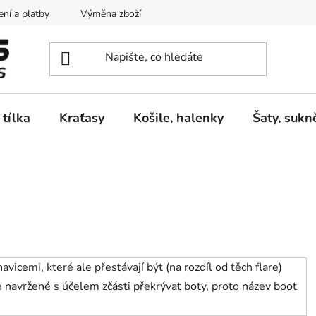
ní a platby
Výměna zboží
Vrácení zboží
Reklamace
 tílka
Kraťasy
Košile, halenky
Šaty, sukn
vicemi, které ale přestávají být (na rozdíl od těch flare)
e navržené s účelem zčásti překrývat boty, proto název boot