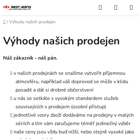
Přejít
Hledat
NÁKUP
na
KOŠÍK
obsah
Domů
/
Výhody našich prodejen
Výhody našich prodejen
Náš zákazník - náš pán.
v našich prodejnách se snažíme vytvořit příjemnou
atmosféru, například váš doprovod se může v klidu
posadit a dát si drobné občerstvení
u nás se setkáte s vysokým standardem služeb
souvisejících s prodejem (osobní přístup)
jednotlivé vzory zboží dodáváme na prodejny v malých
sériích a tím vám zaručujeme téměř jedinečný výběr
naše ceny jsou vždy buď nižší, nebo stejně vysoké jako