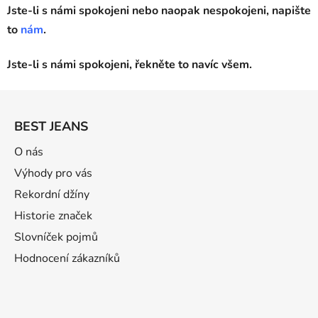
Jste-li s námi spokojeni nebo naopak nespokojeni, napište
to
nám
.
Jste-li s námi spokojeni, řekněte to navíc všem.
Z
á
BEST JEANS
p
a
O nás
t
Výhody pro vás
í
Rekordní džíny
Historie značek
Slovníček pojmů
Hodnocení zákazníků