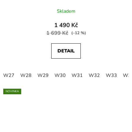
Skladem
1 490 Kč
1 699 Kč
(–12 %)
DETAIL
W27
W28
W29
W30
W31
W32
W33
W3
NOVINKA