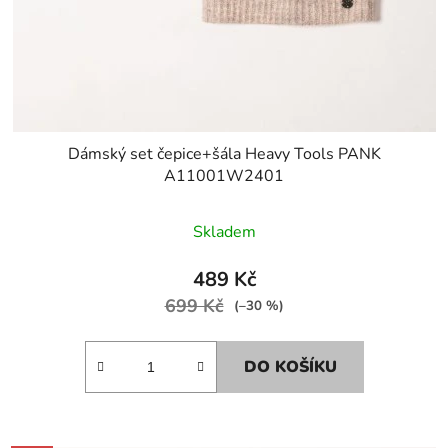
Dámský set čepice+šála Heavy Tools PANK
A11001W2401
Skladem
489 Kč
699 Kč
(–30 %)
DO KOŠÍKU