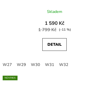
Skladem
1 590 Kč
1 799 Kč
(–11 %)
DETAIL
W27
W29
W30
W31
W32
NOVINKA