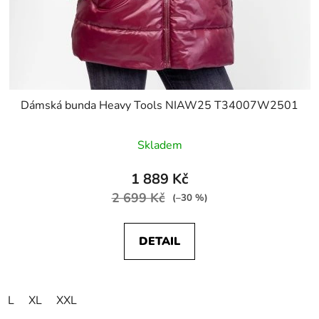
Dámská bunda Heavy Tools NIAW25 T34007W2501
Skladem
1 889 Kč
2 699 Kč
(–30 %)
DETAIL
L
XL
XXL