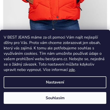
V BEST JEANS máme za cíl pomoci Vám najít nejlepší
Dámská bunda Heavy Tools NEMSI T34006W2503
džíny pro Vás. Proto vám chceme zobrazovat jen obsah,
který vás zajímá. K tomu ale potřebujeme souhlas s
využíváním cookies. Tím nám umožníte používat údaje o
Skladem
vašem prohlížení webu bestjeans.cz. Nebojte se, nejedná
se o žádný závazek. Toto nastavení můžete kdykoliv
1 679 Kč
upravit nebo vypnout.
Více informací
zde
.
2 399 Kč
(–30 %)
Nastavení
DETAIL
Souhlasím
XXL