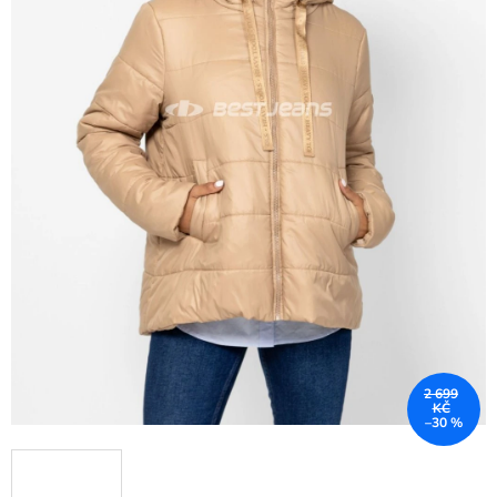
2 699
KČ
–30 %