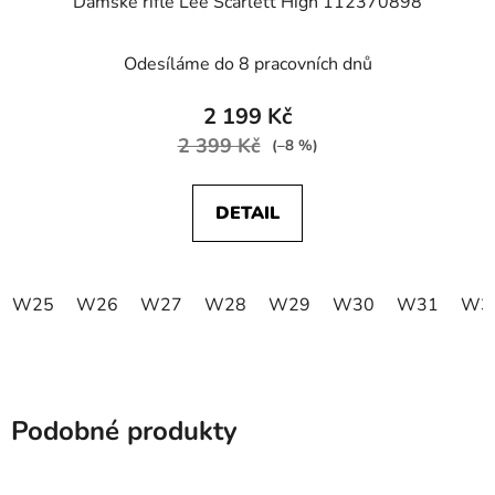
Dámské rifle Lee Scarlett High 112370898
Odesíláme do 8 pracovních dnů
2 199 Kč
2 399 Kč
(–8 %)
DETAIL
W25
W26
W27
W28
W29
W30
W31
W3
Podobné produkty