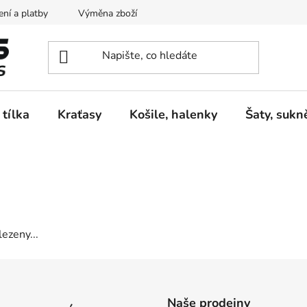
ní a platby
Výměna zboží
Vrácení zboží
Reklamace
 tílka
Kraťasy
Košile, halenky
Šaty, sukn
ezeny...
Naše prodejny