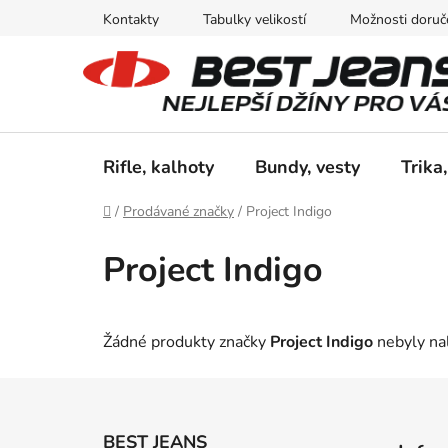
Přejít
Kontakty
Tabulky velikostí
Možnosti doruče
na
obsah
Rifle, kalhoty
Bundy, vesty
Trika,
Domů
/
Prodávané značky
/
Project Indigo
Project Indigo
Žádné produkty značky
Project Indigo
nebyly nal
Z
á
BEST JEANS