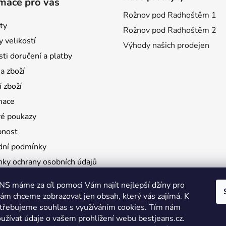
mace pro vás
Rožnov pod Radhoštěm 1
ty
Rožnov pod Radhoštěm 2
 velikostí
Výhody našich prodejen
ti doručení a platby
 zboží
 zboží
mace
é poukazy
pnost
ní podmínky
ky ochrany osobních údajů
S máme za cíl pomoci Vám najít nejlepší džíny pro
vám chceme zobrazovat jen obsah, který vás zajímá. K
yhrazena.
Upravit nastavení cookies
třebujeme souhlas s využíváním cookies. Tím nám
užívat údaje o vašem prohlížení webu bestjeans.cz.