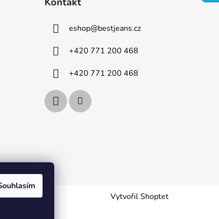
Kontakt
eshop
@
bestjeans.cz
+420 771 200 468
+420 771 200 468
Souhlasím
Vytvořil Shoptet