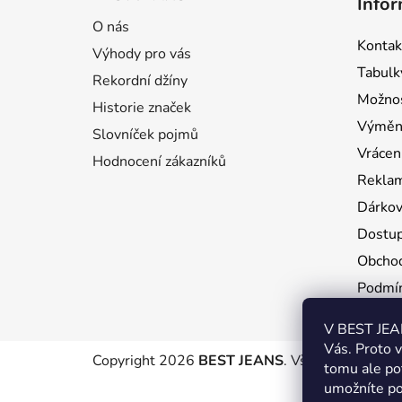
Infor
p
O nás
a
Kontak
Výhody pro vás
t
Tabulky
í
Rekordní džíny
Možnos
Historie značek
Výměna
Slovníček pojmů
Vrácení
Hodnocení zákazníků
Rekla
Dárkov
Dostu
Obchod
Podmín
V BEST JEAN
Vás. Proto 
Copyright 2026
BEST JEANS
. Všechna práva v
tomu ale po
umožníte po