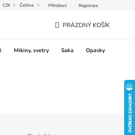
CZK
Čeština
Přihlášení
Registrace
Dárkové poukazy
Dostupnost
Obchodní podmínky
PRÁZDNÝ KOŠÍK
NÁKUPNÍ
KOŠÍK
ě
Mikiny, svetry
Saka
Opasky
Doplň