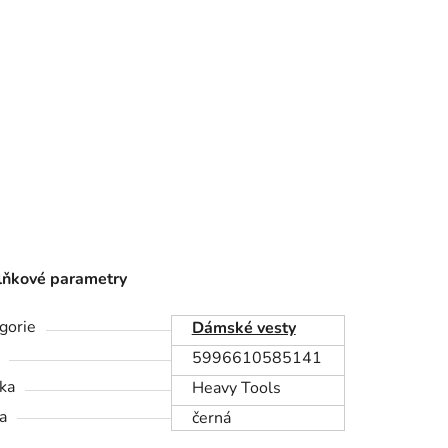
ňkové parametry
gorie
Dámské vesty
5996610585141
ka
Heavy Tools
a
černá