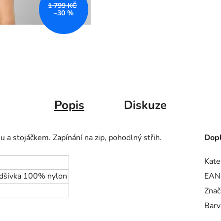
1 799 KČ
–30 %
Popis
Diskuze
u a stojáčkem. Zapínání
na zip, pohodlný střih.
Dopl
Kate
odšívka 100% nylon
EAN
Znač
Barv