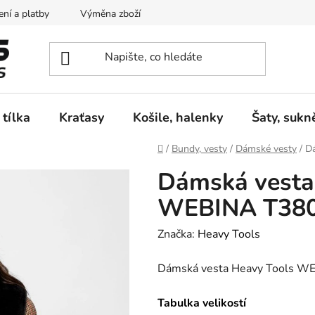
ní a platby
Výměna zboží
Vrácení zboží
Reklamace
 tílka
Kraťasy
Košile, halenky
Šaty, sukn
Domů
/
Bundy, vesty
/
Dámské vesty
/
D
Dámská vesta
WEBINA T38
Značka:
Heavy Tools
Dámská vesta Heavy Tools
Tabulka velikostí