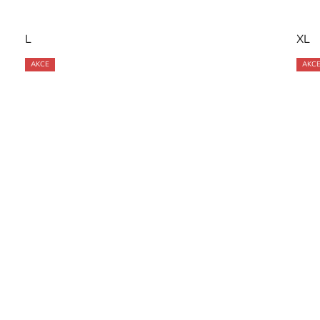
L
XL
AKCE
AKC