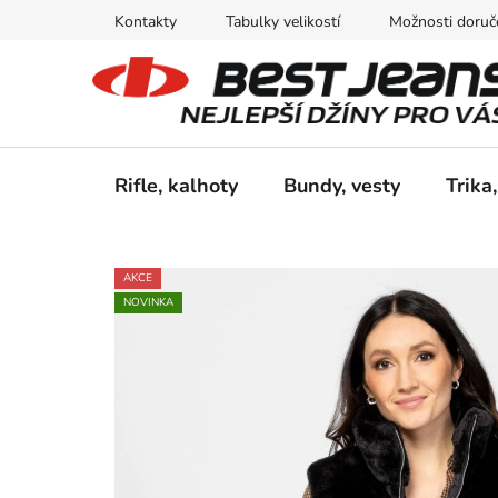
Přejít
Kontakty
Tabulky velikostí
Možnosti doruče
na
obsah
Rifle, kalhoty
Bundy, vesty
Trika,
AKCE
NOVINKA