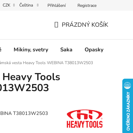
CZK
Čeština
Přihlášení
Registrace
Dárkové poukazy
Dostupnost
Obchodní podmínky
PRÁZDNÝ KOŠÍK
NÁKUPNÍ
KOŠÍK
ě
Mikiny, svetry
Saka
Opasky
Doplň
ámská vesta Heavy Tools WEBINA T38013W2503
 Heavy Tools
013W2503
 WEBINA T38013W2503