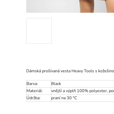
Dámská prošívaná vesta Heavy Tools
s kožešino
Barva:
Black
Materiál:
v
nější a výplň 100% polyester, p
Údržba:
praní na 30 °C