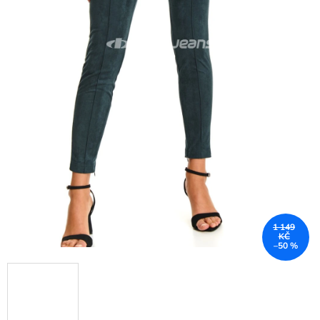
1 149
KČ
–50 %