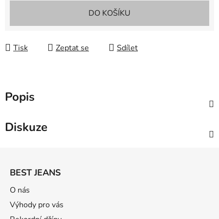
Měrná cena:
DO KOŠÍKU
Tisk
Zeptat se
Sdílet
Popis
Diskuze
Z
á
BEST JEANS
p
a
O nás
t
Výhody pro vás
í