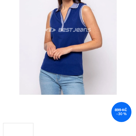
899 KČ
–30 %