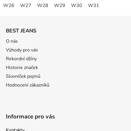
W26
W27
W28
W29
W30
W31
Z
á
BEST JEANS
p
a
O nás
t
Výhody pro vás
í
Rekordní džíny
Historie značek
Slovníček pojmů
Hodnocení zákazníků
Informace pro vás
Kontakty