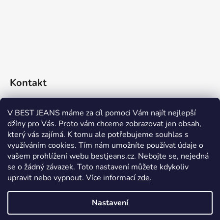
Kontakt
eshop
@
bestjeans.cz
V BEST JEANS máme za cíl pomoci Vám najít nejlepší
džíny pro Vás. Proto vám chceme zobrazovat jen obsah,
+420 771 200 468
který vás zajímá. K tomu ale potřebujeme souhlas s
využíváním cookies. Tím nám umožníte používat údaje o
+420 771 200 468
vašem prohlížení webu bestjeans.cz. Nebojte se, nejedná
se o žádný závazek. Toto nastavení můžete kdykoliv
upravit nebo vypnout.
Více informací
zde
.
Nastavení