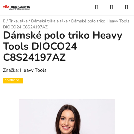
Přejít
Hledat
NÁKUP
na
KOŠÍK
obsah
Domů
/
Trika, tílka
/
Dámská trika a tílka
/
Dámské polo triko Heavy Tools
DIOCO24 C8S24197AZ
Dámské polo triko Heavy
Tools DIOCO24
C8S24197AZ
Značka:
Heavy Tools
VÝPRODEJ