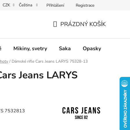
CZK
Čeština
Přihlášení
Registrace
Dárkové poukazy
Dostupnost
Obchodní podmínky
PRÁZDNÝ KOŠÍK
NÁKUPNÍ
KOŠÍK
ě
Mikiny, svetry
Saka
Opasky
Doplň
lhoty
/
Dámské rifle Cars Jeans LARYS 75328-13
Cars Jeans LARYS
RYS 7532813