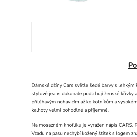
Po
Dámské džíny Cars světle šedé barvy s lehkým
stylové jeans dokonale podtrhují ženské křivky 
přiléhavým nohavicím až ke kotníkům a vysokému
kalhoty velmi pohodlné a příjemné.
Na mosazném knoflíku je vyražen nápis CARS. Ri
Vzadu na pasu nechybí kožený štítek s logem z