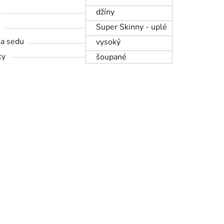
džíny
h
Super Skinny - uplé
a sedu
vysoký
ty
šoupané