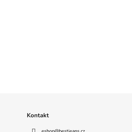
Kontakt
eshop
@
bestjeans.cz