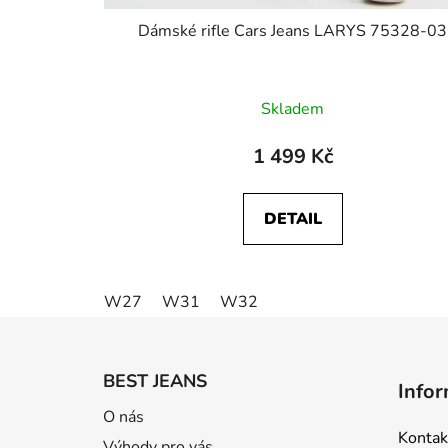
Dámské rifle Cars Jeans LARYS 75328-03
Skladem
1 499 Kč
DETAIL
W27
W31
W32
Z
á
BEST JEANS
Infor
p
O nás
a
Kontak
Výhody pro vás