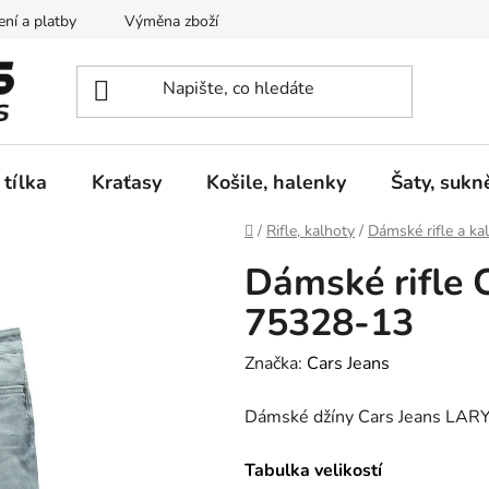
ní a platby
Výměna zboží
Vrácení zboží
Reklamace
 tílka
Kraťasy
Košile, halenky
Šaty, sukn
Domů
/
Rifle, kalhoty
/
Dámské rifle a ka
Dámské rifle 
75328-13
Značka:
Cars Jeans
Dámské džíny Cars Jeans LA
Tabulka velikostí