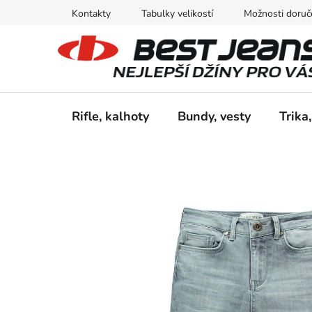
Přejít
Kontakty
Tabulky velikostí
Možnosti doruče
na
obsah
Rifle, kalhoty
Bundy, vesty
Trika,