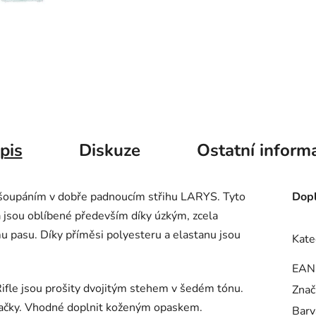
pis
Diskuze
Ostatní inform
 šoupáním v dobře padnoucím střihu LARYS. Tyto
Dopl
a jsou oblíbené především díky úzkým, zcela
 pasu. Díky příměsi polyesteru a elastanu jsou
Kate
EAN
fle jsou prošity dvojitým stehem v šedém tónu.
Znač
načky. Vhodné doplnit koženým opaskem.
Barv