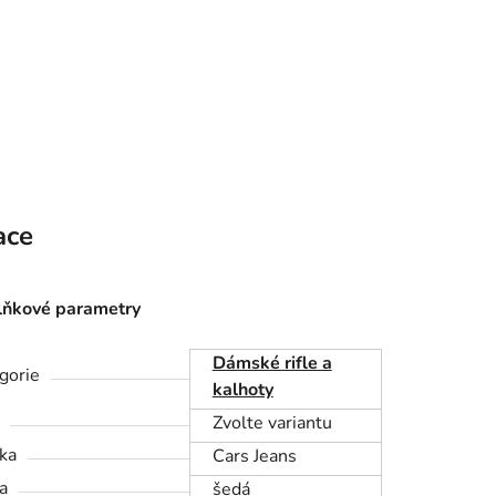
ace
ňkové parametry
Dámské rifle a
gorie
kalhoty
Zvolte variantu
ka
Cars Jeans
a
šedá