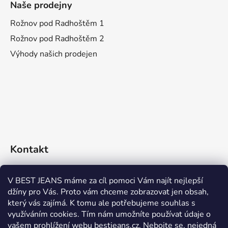
Naše prodejny
Rožnov pod Radhoštěm 1
Rožnov pod Radhoštěm 2
Výhody našich prodejen
Kontakt
eshop
@
bestjeans.cz
V BEST JEANS máme za cíl pomoci Vám najít nejlepší
džíny pro Vás. Proto vám chceme zobrazovat jen obsah,
+420 771 200 468
který vás zajímá. K tomu ale potřebujeme souhlas s
využíváním cookies. Tím nám umožníte používat údaje o
+420 771 200 468
vašem prohlížení webu bestjeans.cz. Nebojte se, nejedná