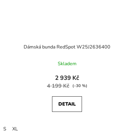
Dámská bunda RedSpot W25J2636400
Skladem
2 939 Kč
4 199 Kč
(–30 %)
DETAIL
S
XL