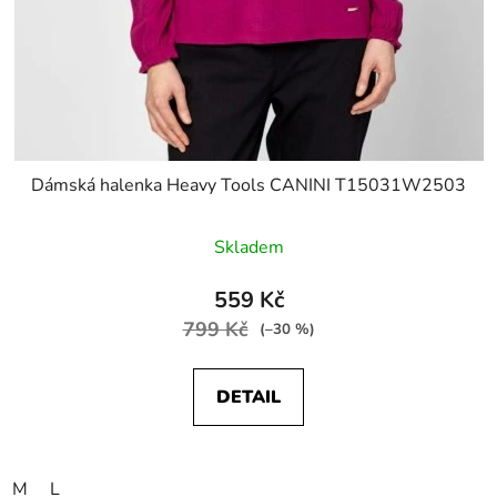
Dámská halenka Heavy Tools CANINI T15031W2503
Skladem
559 Kč
799 Kč
(–30 %)
DETAIL
M
L