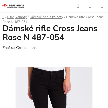
Přejít
Hledat
NÁKUP
na
KOŠÍK
obsah
Domů
/
Rifle, kalhoty
/
Dámské rifle a kalhoty
/
Dámské rifle Cross Jeans
Rose N 487-054
Dámské rifle Cross Jeans
Rose N 487-054
Značka:
Cross Jeans