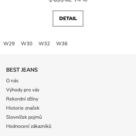
(–6 %)
DETAIL
W29
W30
W32
W36
Z
á
BEST JEANS
p
a
O nás
t
Výhody pro vás
í
Rekordní džíny
Historie značek
Slovníček pojmů
Hodnocení zákazníků