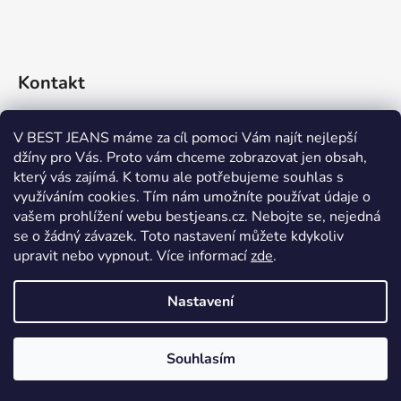
Kontakt
eshop
@
bestjeans.cz
V BEST JEANS máme za cíl pomoci Vám najít nejlepší
džíny pro Vás. Proto vám chceme zobrazovat jen obsah,
+420 771 200 468
který vás zajímá. K tomu ale potřebujeme souhlas s
využíváním cookies. Tím nám umožníte používat údaje o
+420 771 200 468
vašem prohlížení webu bestjeans.cz. Nebojte se, nejedná
se o žádný závazek. Toto nastavení můžete kdykoliv
upravit nebo vypnout.
Více informací
zde
.
Nastavení
Vytvořil Shoptet
Souhlasím
Copyright 2026
BEST JEANS
. Všechna práva vyhrazena.
Upravit nastavení cookies