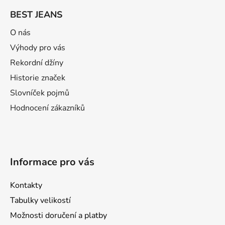
á
BEST JEANS
p
a
O nás
t
Výhody pro vás
í
Rekordní džíny
Historie značek
Slovníček pojmů
Hodnocení zákazníků
Informace pro vás
Kontakty
Tabulky velikostí
Možnosti doručení a platby