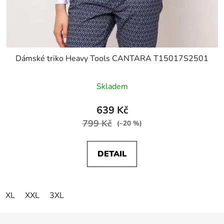
Dámské triko Heavy Tools CANTARA T15017S2501
Skladem
639 Kč
799 Kč
(–20 %)
DETAIL
XL
XXL
3XL
Z