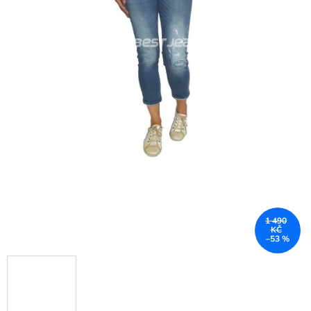
1 490
KČ
–53 %