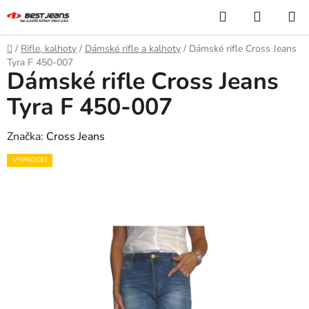
Přejít
Hledat
NÁKUP
na
KOŠÍK
obsah
Domů
/
Rifle, kalhoty
/
Dámské rifle a kalhoty
/
Dámské rifle Cross Jeans
Tyra F 450-007
Dámské rifle Cross Jeans
Tyra F 450-007
Značka:
Cross Jeans
VÝPRODEJ