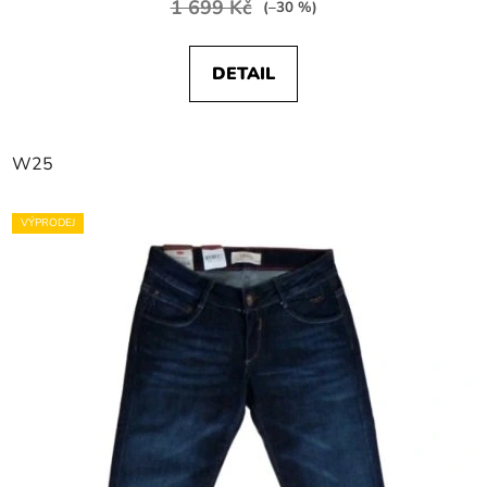
1 699 Kč
(–30 %)
DETAIL
W25
VÝPRODEJ