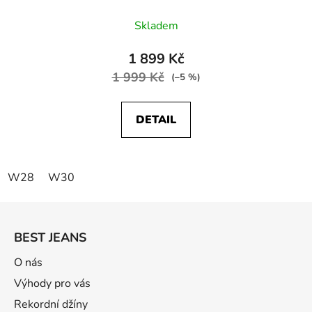
Skladem
1 899 Kč
1 999 Kč
(–5 %)
DETAIL
W28
W30
Z
á
BEST JEANS
p
a
O nás
t
Výhody pro vás
í
Rekordní džíny