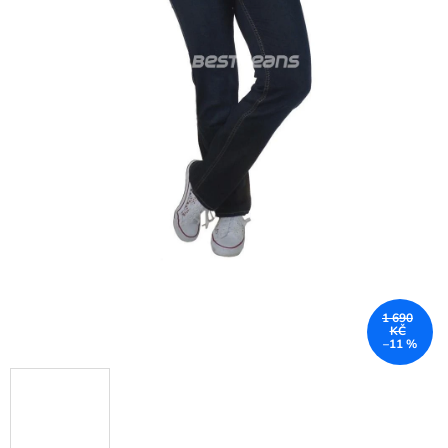
1 690
KČ
–11 %