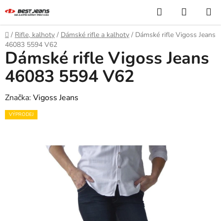
Přejít
Hledat
NÁKUP
na
KOŠÍK
obsah
Domů
/
Rifle, kalhoty
/
Dámské rifle a kalhoty
/
Dámské rifle Vigoss Jeans
46083 5594 V62
Dámské rifle Vigoss Jeans
46083 5594 V62
Značka:
Vigoss Jeans
VÝPRODEJ