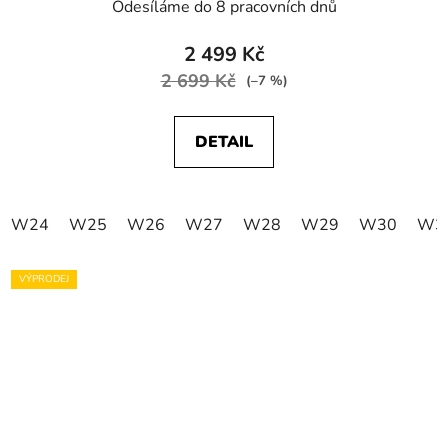
Odesíláme do 8 pracovních dnů
2 499 Kč
2 699 Kč
(–7 %)
DETAIL
W24
W25
W26
W27
W28
W29
W30
W3
VÝPRODEJ