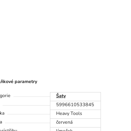
ňkové parametry
gorie
Šaty
5996610533845
ka
Heavy Tools
a
červená
 výstřihu