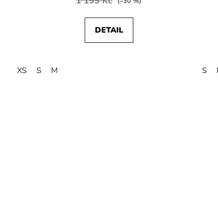
1 199 Kč
(–30 %)
DETAIL
XS
S
M
S