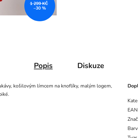
1 299 KČ
–30 %
Popis
Diskuze
ukávy, košilovým límcem na knoflíky, malým logem,
Dopl
iké.
Kate
EAN
Znač
Barv
Tvar