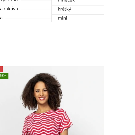
límeček
a rukávu
krátký
a
mini
E
INKA