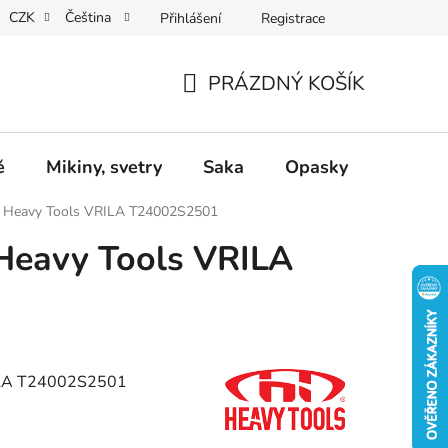
CZK
Čeština
Přihlášení
Registrace
Dárkové poukazy
Dostupnost
Obchodní podmínky
PRÁZDNÝ KOŠÍK
NÁKUPNÍ
KOŠÍK
ě
Mikiny, svetry
Saka
Opasky
Doplň
 Heavy Tools VRILA T24002S2501
Heavy Tools VRILA
ILA T24002S2501