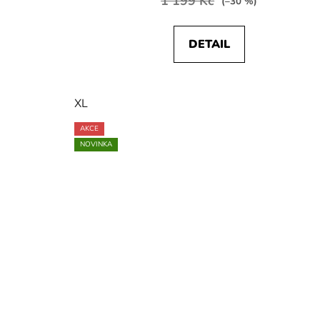
1 199 Kč
(–30 %)
DETAIL
XL
AKCE
NOVINKA