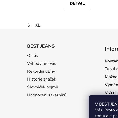
DETAIL
S
XL
Z
á
BEST JEANS
Infor
p
O nás
a
Kontak
Výhody pro vás
t
Tabulky
í
Rekordní džíny
Možnos
Historie značek
Výměna
Slovníček pojmů
Vrácení
Hodnocení zákazníků
Rekla
V BEST JEAN
Dárkov
Vás. Proto 
tomu ale po
Dostu