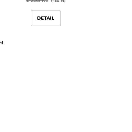
1 299 Kč
(–30 %)
DETAIL
M