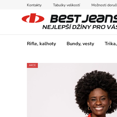
Přejít
Kontakty
Tabulky velikostí
Možnosti doruče
na
obsah
Rifle, kalhoty
Bundy, vesty
Trika,
AKCE