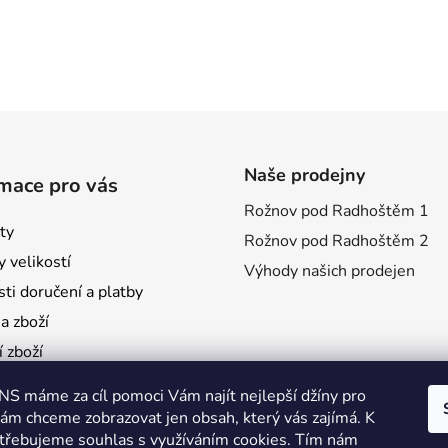
Naše prodejny
mace pro vás
Rožnov pod Radhoštěm 1
ty
Rožnov pod Radhoštěm 2
 velikostí
Výhody našich prodejen
ti doručení a platby
 zboží
 zboží
mace
S máme za cíl pomoci Vám najít nejlepší džíny pro
é poukazy
vám chceme zobrazovat jen obsah, který vás zajímá. K
třebujeme souhlas s využíváním cookies. Tím nám
pnost