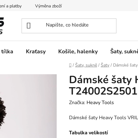
ní a platby
Výměna zboží
Vrácení zboží
Reklamace
 tílka
Kraťasy
Košile, halenky
Šaty, sukn
Domů
/
Šaty, sukně
/
Šaty
/
Dámské šaty
Dámské šaty 
T24002S2501
Značka:
Heavy Tools
Dámské šaty Heavy Tools VR
Tabulka velikostí