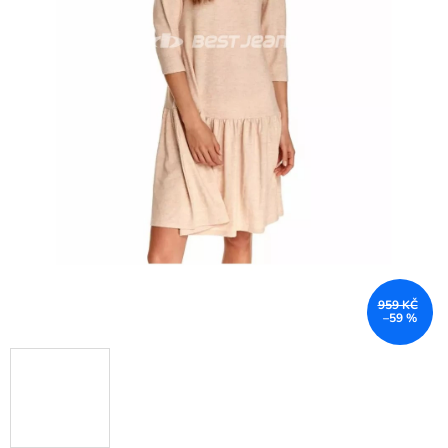
959 KČ
–59 %