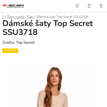
Přejít
Hledat
NÁKUP
na
KOŠÍK
obsah
Domů
/
Šaty, sukně
/
Šaty
/
Dámské šaty Top Secret SSU3718
Dámské šaty Top Secret
SSU3718
Značka:
Top Secret
VÝPRODEJ