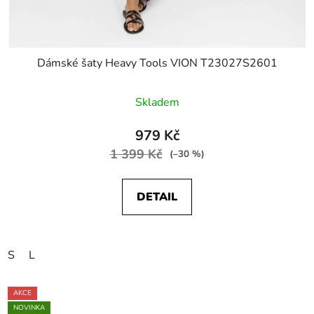
Dámské šaty Heavy Tools VION T23027S2601
Skladem
979 Kč
1 399 Kč
(–30 %)
DETAIL
S
L
AKCE
NOVINKA