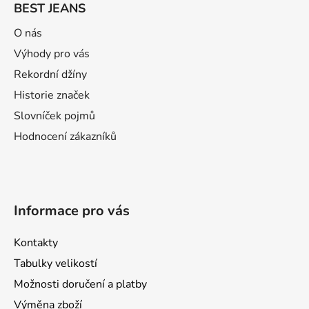
BEST JEANS
p
a
O nás
t
Výhody pro vás
í
Rekordní džíny
Historie značek
Slovníček pojmů
Hodnocení zákazníků
Informace pro vás
Kontakty
Tabulky velikostí
Možnosti doručení a platby
Výměna zboží