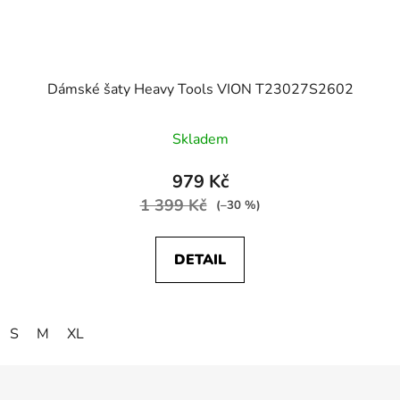
Dámské šaty Heavy Tools VION T23027S2602
Skladem
979 Kč
1 399 Kč
(–30 %)
DETAIL
S
M
XL
Z
á