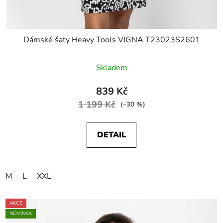
Dámské šaty Heavy Tools VIGNA T23023S2601
Skladem
839 Kč
1 199 Kč
(–30 %)
DETAIL
M
L
XXL
AKCE
NOVINKA