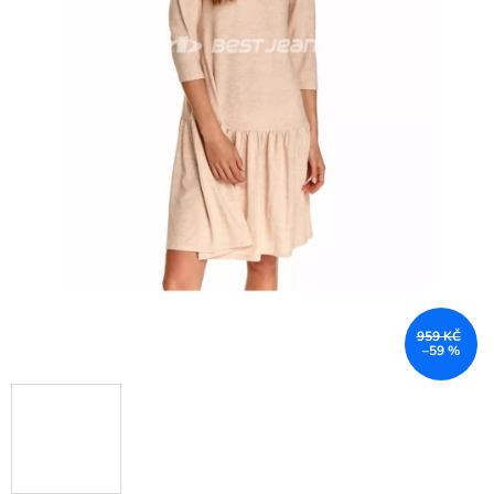
959 KČ
–59 %