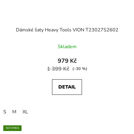
Dámské šaty Heavy Tools VION T23027S2602
Skladem
979 Kč
1 399 Kč
(–30 %)
DETAIL
S
M
XL
NOVINKA