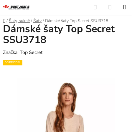
Přejít
Hledat
NÁKUP
na
KOŠÍK
obsah
Domů
/
Šaty, sukně
/
Šaty
/
Dámské šaty Top Secret SSU3718
Dámské šaty Top Secret
SSU3718
Značka:
Top Secret
VÝPRODEJ