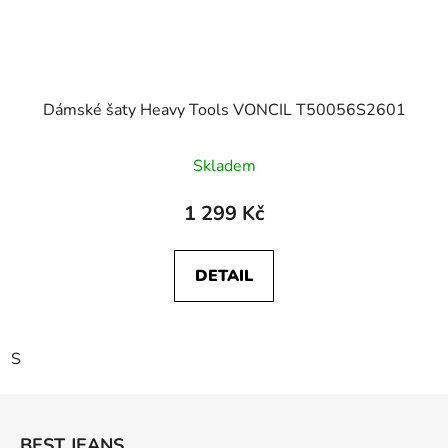
Dámské šaty Heavy Tools VONCIL T50056S2601
Skladem
1 299 Kč
DETAIL
S
Z
á
BEST JEANS