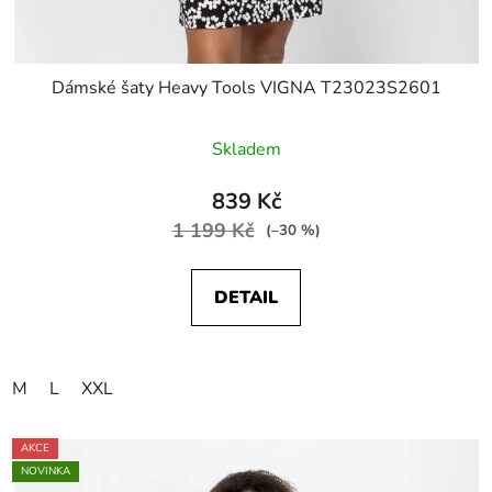
Dámské šaty Heavy Tools VIGNA T23023S2601
Skladem
839 Kč
1 199 Kč
(–30 %)
DETAIL
M
L
XXL
AKCE
NOVINKA