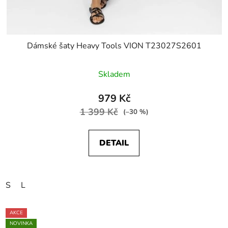
Dámské šaty Heavy Tools VION T23027S2601
Skladem
979 Kč
1 399 Kč
(–30 %)
DETAIL
S
L
AKCE
NOVINKA