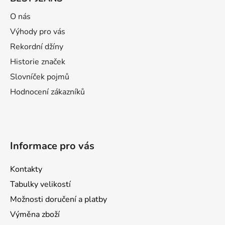
p
a
O nás
t
Výhody pro vás
í
Rekordní džíny
Historie značek
Slovníček pojmů
Hodnocení zákazníků
Informace pro vás
Kontakty
Tabulky velikostí
Možnosti doručení a platby
Výměna zboží